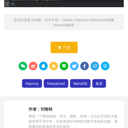
5
fi
原创文章禁止转载：
技术学堂
»
Galera+Haproxy+Keepalived搭建
MariaDB集群
打赏










Haproxy
Keepalived
MariaDB
集群
作者：
刘智林
我是一个爱好旅游、音乐、摄影，还有一点点文艺范的大龄
技术男不宅中年。若有资源分享和技术探讨等相关问题，请
加微信好友或在评论区留言。