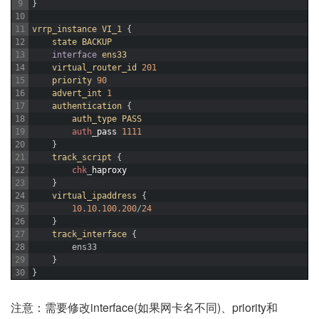
9
}
10
11
vrrp_instance
VI_1
{
12
state
BACKUP
13
interface
ens33
14
virtual_router_id
201
15
priority
90
16
advert_int
1
17
authentication
{
18
auth_type 
PASS
19
auth
_
pass
1111
20
}
21
track_script
{
22
chk
_
haproxy
23
}
24
virtual_ipaddress
{
25
10.10.100.200
/
24
26
}
27
track_interface
{
28
ens33
29
}
30
}
注意：需要修改interface(如果网卡名不同)、priority和