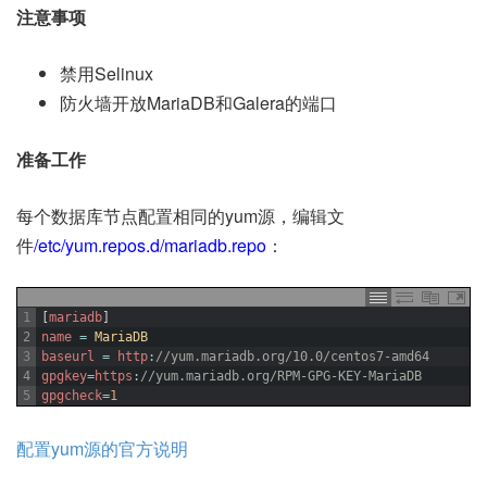
注意事项
禁用Selinux
防火墙开放MariaDB和Galera的端口
准备工作
每个数据库节点配置相同的yum源，编辑文
件
/etc/yum.repos.d/mariadb.repo
：
1
[
mariadb
]
2
name
=
MariaDB
3
baseurl
=
http
:
//yum.mariadb.org/10.0/centos7-amd64
4
gpgkey
=
https
:
//yum.mariadb.org/RPM-GPG-KEY-MariaDB
5
gpgcheck
=
1
配置yum源的官方说明