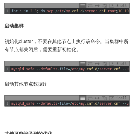
Shell
1
for
i
in
2
3
;
do
scp
/
etc
/
my
.cnf
.d
/
server
.cnf
root
@
10.10.1
启动集群
初始化cluster，不要在其他节点上执行该命令。当集群中所
有节点都关闭后，需要重新初始化。
Shell
1
mysqld_safe
--
defaults
-
file
=
/
etc
/
my
.cnf
.d
/
server
.cnf
--
use
启动其他节点数据库：
Shell
1
mysqld_safe
--
defaults
-
file
=
/
etc
/
my
.cnf
.d
/
server
.cnf
--
use
其他可能涉及到的优化