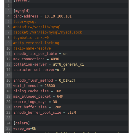
1
[
server
]
2
3
[
mysqld
]
4
bind
-
address
=
10.10.100.101
5
#user=mysql
6
#datadir=/var/lib/mysql
7
#socket=/var/lib/mysql/mysql.sock
8
#symbolic-links=0
9
#skip-external-locking
10
#skip-name-resolve
11
innodb_file_per_table
=
on
12
max_connections
=
4096
13
collation
-
server
=
utf8_general_ci
14
character
-
set
-
server
=
utf8
15
16
innodb_flush_method
=
O_DIRECT
17
wait_timeout
=
28800
18
binlog_cache_size
=
16M
19
max_allowed_packet
=
64M
20
expire_logs_days
=
30
21
sort_buffer_size
=
128M
22
innodb_buffer_pool_size
=
512M
23
24
[
galera
]
25
wsrep_on
=
ON