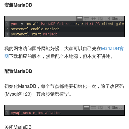
安装MariaDB
Shell
1
yum
-
y
install 
MariaDB
-
Galera
-
server 
MariaDB
-
client 
galera
2
systemctl 
enable 
mariadb
3
systemctl 
start 
mariadb
我的网络访问国外网站好慢，大家可以自己先在
MariaDB官
网
下载相应的版本，然后配个本地源，但本文不讲述。
配置MariaDB
初始化MariaDB，每个节点都需要初始化一次，除了改密码
(Mysql@123)，其余步骤都按“y”。
Shell
1
mysql_secure_installation
关闭MariaDB：