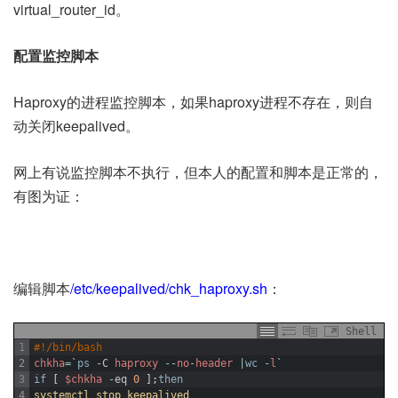
virtual_router_id。
配置监控脚本
Haproxy的进程监控脚本，如果haproxy进程不存在，则自
动关闭keepalived。
网上有说监控脚本不执行，但本人的配置和脚本是正常的，
有图为证：
编辑脚本
/etc/keepalived/chk_haproxy.sh
：
Shell
1
#!/bin/bash
2
chkha
=
`
ps
-
C
haproxy
--
no
-
header
|
wc
-
l
`
3
if
[
$chkha
-
eq
0
]
;
then
4
systemctl 
stop 
keepalived