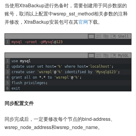
当使用XtraBackup进行热备时，需要创建用于同步数据的
账号，取消以上配置中wsrep_sst_method相关参数的注释
并修改，XtraBackup安装包可在其
官网
下载。
Shell
1
mysql
-
uroot
-
pMysql
@
123
MySQL
1
use
mysql
2
update
user
set
host
=
'%'
where
host
=
'localhost'
;
3
create user
'wsrepl'
@
'%'
identified by
'Mysql@123'
;
4
grant
all
on
*.*
to
'wsrepl'
@
'%'
;
5
flush
privileges
;
6
exit
同步配置文件
同步完成后，一定要修改每个节点的bind-address、
wsrep_node_address和wsrep_node_name。