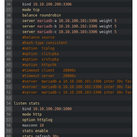
36
bind
10.10.100.200
:
3306
37
mode 
tcp
38
balance 
roundrobin
39
server 
mariadb
-
a
10.10.100.101
:
3306
weight
5
40
server 
mariadb
-
b
10.10.100.102
:
3306
weight
5
41
server 
mariadb
-
c
10.10.100.103
:
3306
weight
5
42
#balance source
43
#hash-type consistent
44
#option  tcplog
45
#option  clitcpka
46
#option  srvtcpka
47
#option  httpchk
48
#timeout client    28800s
49
#timeout server    28800s
50
#server  mariadb-a 10.10.100.101:3306 inter 30s fasti
51
#server  mariadb-b 10.10.100.102:3306 inter 30s fasti
52
#server  mariadb-c 10.10.100.103:3306 inter 30s fasti
53
54
listen 
stats
55
bind
10.10.100.200
:
1080
56
mode 
http
57
option 
httplog
58
maxconn
10
59
stats 
enable
60
stats 
refresh
30s