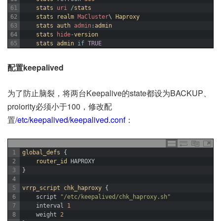
61
stats 
uri
/
stats
62
stats 
realm 
MaCluster
\
Haproxy
63
stats 
auth 
admin
:
admin
64
stats 
hide
-
version
65
stats 
admin 
if
TRUE
配置keepalived
为了防止脑裂，将两台Keepalive的state都设为BACKUP、
proiority必须小于100，修改配
置
/etc/keepalived/keepalived.conf
：
1
global_defs
{
2
router_id 
HAPROXY
3
}
4
5
vrrp_script
chk_haproxy
{
6
script
"/etc/keepalived/chk_haproxy.sh"
7
interval
1
8
weight
2