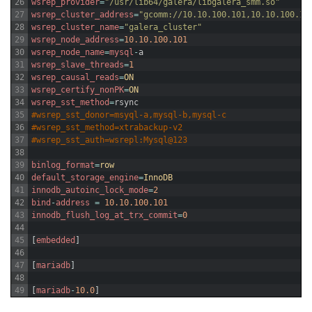
26
wsrep_provider
=
"/usr/lib64/galera/libgalera_smm.so"
27
wsrep_cluster_address
=
"gcomm://10.10.100.101,10.10.100.10
28
wsrep_cluster_name
=
"galera_cluster"
29
wsrep_node_address
=
10.10.100.101
30
wsrep_node_name
=
mysql
-
a
31
wsrep_slave_threads
=
1
32
wsrep_causal_reads
=
ON
33
wsrep_certify_nonPK
=
ON
34
wsrep_sst_method
=
rsync
35
#wsrep_sst_donor=msyql-a,mysql-b,mysql-c
36
#wsrep_sst_method=xtrabackup-v2
37
#wsrep_sst_auth=wsrepl:Mysql@123
38
39
binlog_format
=
row
40
default_storage_engine
=
InnoDB
41
innodb_autoinc_lock_mode
=
2
42
bind
-
address
=
10.10.100.101
43
innodb_flush_log_at_trx_commit
=
0
44
45
[
embedded
]
46
47
[
mariadb
]
48
49
[
mariadb
-
10.0
]