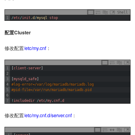
Shell
1
/
etc
/
init
.d
/
mysql 
stop
配置Cluster
修改配置
/etc/my.cnf
：
1
[
client
-
server
]
2
3
[
mysqld_safe
]
4
#log-error=/var/log/mariadb/mariadb.log
5
#pid-file=/var/run/mariadb/mariadb.pid
6
7
!
includedir
/
etc
/
my
.
cnf
.
d
修改配置
/etc/my.cnf.d/server.cnf
：