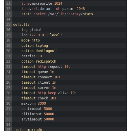
11
tune
.
maxrewrite
1024
12
tune
.
ssl
.
default
-
dh
-
param
2048
13
stats 
socket
/
var
/
lib
/
haproxy
/
stats
14
15
defaults
16
log 
global
17
log
127.0.0.1
local3
18
mode 
http
19
option 
tcplog
20
option 
dontlognull
21
retries
10
22
option 
redispatch
23
timeout 
http
-
request
10s
24
timeout 
queue
1m
25
timeout 
connect
10s
26
timeout 
client
1m
27
timeout 
server
1m
28
timeout 
http
-
keep
-
alive
10s
29
timeout 
check
10s
30
maxconn
3000
31
contimeout
5000
32
clitimeout
50000
33
srvtimeout
50000
34
35
listen 
mariadb