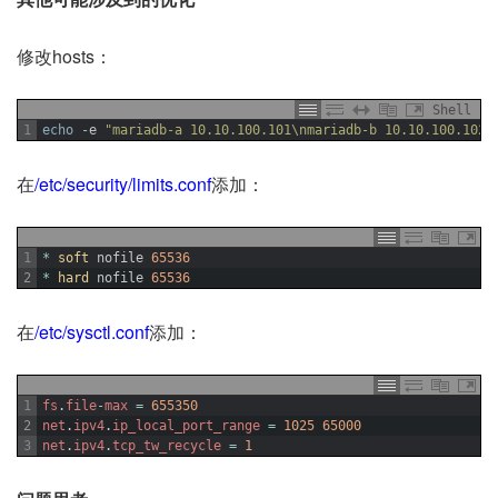
修改hosts：
Shell
1
echo
-
e
"mariadb-a 10.10.100.101\nmariadb-b 10.10.100.102\
在
/etc/security/limits.conf
添加：
1
*
soft 
nofile
65536
2
*
hard 
nofile
65536
在
/etc/sysctl.conf
添加：
1
fs
.
file
-
max
=
655350
2
net
.
ipv4
.
ip_local_port_range
=
1025
65000
3
net
.
ipv4
.
tcp_tw_recycle
=
1