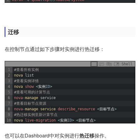
迁移
在控制节点通过如下步骤对实例进行热迁移：
Shell
1
#查看所有实例
2
nova 
list
3
#查看实例详情
4
nova 
show
<
实例
ID
>
5
#查看可用的计算节点
6
nova
-
manage 
service
7
#查看目标节点资源
8
nova
-
manage 
service 
describe_resource
<
目标节点
>
9
#热迁移实例至新计算节点
10
nova 
live
-
migration
<
实例
ID
>
<
目标节点
>
也可以在Dashboard中对实例进行
热迁移
操作。