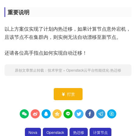
重要说明
以上方案仅实现了计划内热迁移，如果计算节点意外宕机，
且该节点不在集群内，则实例无法自动漂移至新节点。
还请各位高手指点如何实现自动迁移！
原创文章禁止转载：
技术学堂
»
Openstack云平台性能优化·热迁移
打赏










Nova
Openstack
热迁移
计算节点