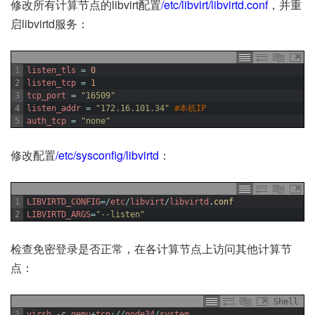
修改所有计算节点的libvirt配置
/etc/libvirt/libvirtd.conf
，并重
启libvirtd服务：
1
listen_tls
=
0
2
listen_tcp
=
1
3
tcp_port
=
"16509"
4
listen_addr
=
"172.16.101.34"
#本机IP
5
auth_tcp
=
"none"
修改配置
/etc/sysconfig/libvirtd
：
1
LIBVIRTD_CONFIG
=
/
etc
/
libvirt
/
libvirtd
.
conf
2
LIBVIRTD_ARGS
=
"--listen"
检查免密登录是否正常，在各计算节点上访问其他计算节
点：
Shell
1
virsh
-
c
qemu
+
tcp
:
/
/
node34
/
system