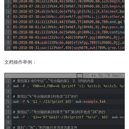
1
00
:
2018
-
06
-
30
;
12
|
23
%
34
,
45
|
56
%
67
,
78
|
89
%
90
,
66
,
123
;
begin
,
sho
2
01
:
2018
-
07
-
28
;
12
|
23
%
34
,
45
|
56
%
67
,
78
|
89
%
90
,
66
,
123
;
begin
,
sho
3
02
:
2018
-
07
-
29
;
ab
|
bc
%
cd
,
de
|
ef
%
fg
,
gh
|
hi
%
ij
,
jk
,
klm
;
next
,
buy 
4
03
:
2018
-
07
-
30
;
aa
|
bb
%
cc
,
dd
|
ee
%
ff
,
gg
|
hh
%
ii
,
jj
,
kkk
;
other
,
ear
5
04
:
2018
-
07
-
31
;
11
|
22
%
33
,
44
|
55
%
66
,
77
|
88
%
99
,
66
,
789
;
end
,
go 
ho
6
05
:
2018
-
08
-
01
;
1a
|
2b
%
3c
,
4d
|
5e
%
6f
,
7g
|
8h
%
9i
,
0j
,
0xy
;
pass
,
do
w
7
06
:
2018
-
08
-
02
;
11
|
bb
%
34
,
de
|
5e
%
66
,
gh
|
89
%
ii
,
jk
,
789
;
continue
,
8
07
:
2018
-
08
-
03
;
aaa
|
23i
%
ccd
,
4dd
|
558
%
6f7
,
ggy
|
888
%
9hi
,
0jj
,
xyz
9
08
:
2018
-
08
-
04
;
aab
|
235
%
cde
,
4dd
|
efi
%
fgg
,
789
|
hi8
%
90i
,
0jj
,
abc
10
09
:
2018
-
08
-
31
;
aac
|
123
%
def
,
456
|
opq
%
678
,
awk
|
789
%
,
grep
,
linux
文档操作举例：
Shell
1
# 查找第3-6行中以“,”号分隔的第1、3、5列的内容
2
awk
-
F
,
'FNR==3,FNR==6 {printf "c1: %s\tc3: %s\tc5: %s\n
3
4
# 查找以“%”号分隔的第1列包含“23”的行
5
awk
-
F
%
'$1 ~ /23/{print $0}'
awk
-
example
.txt
6
7
# 查找以“-”号分隔的第2列等于“07”第3列不包含“28”的行
8
awk
-
F
-
'$2=="07"&&$3!~/28/{printf "%s\n", $0}'
awk
-
exam
9
10
# 遇到“:”和“;”时均换行并另存为新文件