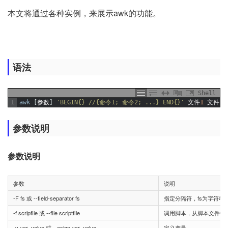
本文将通过各种实例，来展示awk的功能。
语法
Shell
1
awk
[
参数
]
'BEGIN{} //{命令1; 命令2; ...} END{}'
文件
1
文件
2
参数说明
参数说明
参数
说明
-F fs 或 --field-separator fs
指定分隔符，fs为字符串
-f scripfile 或 --file scriptfile
调用脚本，从脚本文件中读
-v var=value 或 --asign var=value
定义变量