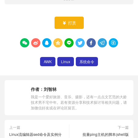
打赏










AWK
Linux
系统命令
作者：
刘智林
我是一个爱好旅游、音乐、摄影，还有一点点文艺范的大龄
技术男不宅中年。若有资源分享和技术探讨等相关问题，请
加微信好友或在评论区留言。
上一篇
下一篇
Linux流编辑器sed命令及实例分
批量ping主机的脚本(shell版