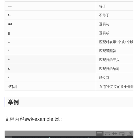
==
等于
!=
不等于
&&
逻辑与
||
逻辑或
+
匹配时表示1个或1个以上
*
匹配通配符
^
匹配行的开头
$
匹配行的结尾
/
转义符
-F'[:;|]'
在“[]”中定义的多个分隔符
举例
文档内容awk-example.txt：