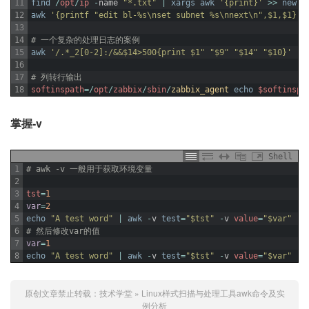
11
find
/
opt
/
ip
-
name
"*.txt"
|
xargs
awk
'{print}'
>>
new
.i
12
awk
'{printf "edit bl-%s\nset subnet %s\nnext\n",$1,$1}'
13
14
# 一个复杂的处理日志的案例
15
awk
'/.*_2[0-2]:/&&$14>500{print $1" "$9" "$14" "$10}'
|
16
17
# 列转行输出
18
softinspath
=
/
opt
/
zabbix
/
sbin
/
zabbix_agent 
echo
$softinspa
掌握-v
Shell
1
# awk -v 一般用于获取环境变量
2
3
tst
=
1
4
var
=
2
5
echo
"A test word"
|
awk
-
v
test
=
"$tst"
-
v
value
=
"$var"
'{
6
# 然后修改var的值
7
var
=
1
8
echo
"A test word"
|
awk
-
v
test
=
"$tst"
-
v
value
=
"$var"
'{
原创文章禁止转载：
技术学堂
»
Linux样式扫描与处理工具awk命令及实
例分析