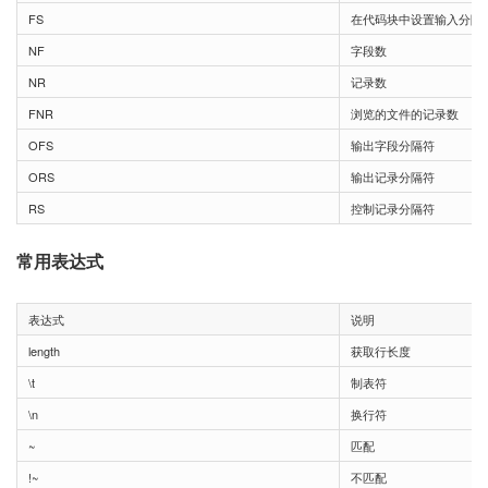
FS
在代码块中设置输入分隔
NF
字段数
NR
记录数
FNR
浏览的文件的记录数
OFS
输出字段分隔符
ORS
输出记录分隔符
RS
控制记录分隔符
常用表达式
表达式
说明
length
获取行长度
\t
制表符
\n
换行符
~
匹配
!~
不匹配