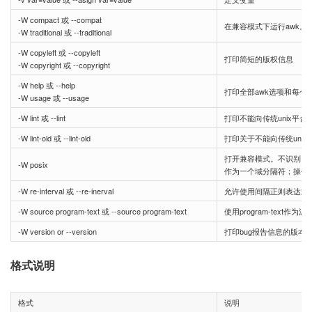
-W compact 或 --compat
在兼容模式下运行awk。g
-W traditional 或 --traditional
-W copyleft 或 --copyleft
打印简短的版权信息
-W copyright 或 --copyright
-W help 或 --help
打印全部awk选项和每个
-W usage 或 --usage
-W lint 或 --lint
打印不能向传统unix平
-W lint-old 或 --lint-old
打印关于不能向传统uni
打开兼容模式。不识别：/
-W posix
作为一个域分隔符；操作符**
-W re-interval 或 --re-inerval
允许使用间隔正则表达式，参考(g
-W source program-text 或 --source program-text
使用program-text作
-W version or --version
打印bug报告信息的版本
格式说明
格式
说明