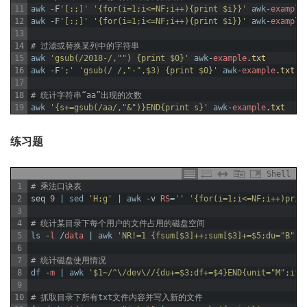
11
awk
-
F
'[:;]'
'{for(i=1;i<=NF;i++){print $i}}'
awk
-
example
12
awk
-
F
'[:;]'
'{for(i=1;i<=NF;i++){print $i}}'
awk
-
example
13
14
# 过滤或替换某列中的字符串
15
awk
'gsub(/2018-/,"") {print $0}'
awk
-
example
.txt
16
awk
-
F
';'
'gsub(/ /,"-",$3) {print $0}'
awk
-
example
.txt
17
18
# 统计字符串“aa”出现的次数
19
awk
'{s+=gsub(/aa/,"&")}END{print s}'
awk
-
example
.txt
练习题
Shell
1
# 乘法口诀表
2
seq
9
|
sed
'H;g'
|
awk
-
v
RS
=
''
'{for(i=1;i<=NF;i++)prin
3
4
# 统计某目录下每个用户的文件占用的磁盘空间
5
ls
-
l
/
data
|
awk
'NR!=1 {fsum[$3]++;sum[$3]+=$5;du="B";
6
7
# 统计磁盘使用情况
8
df
-
m
|
awk
'$1~/^\/dev\//{du+=$3;df+=$4}END{unit="M";i
9
10
# 抓取目录下所有txt文件内容并写入新的文件