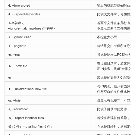
-f, --forward-ed
输出的格式类似ed的scr
-H,- -speed-large-files
比较大文件时，可加快速
-l<字符串>,
若两个文件在某几行有所
--ignore-matching-lines<字符串>
不显示这两个文件的差异
-i, --ignore-case
不检查大小写
-l, --paginate
将结果交由pr程序来分页
-n, --rcs
将比较结果以RCS的格式
在比较目录时，若文件A仅出
-N, --new-file
用-N参数，则diff会将
-p
若比较的文件为C语言的
与-N类似，但只有当第
-P, --unidirectional-new-file
件与空白的文件做比较
-q, --brief
仅显示有无差异，不显示
-r, --recursive
比较子目录中的文件
-s, --report-identical-files
若没有发现任何差异，仍
-S<文件>, --starting-file<文件>
在比较目录时，从指定的