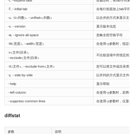
-t, --expand-tabs
在输出时，将tab字符展开
-T, --initial-tab
在每行前面加上tab字符
-u, -U<列数>, --unified=<列数>
以合并的方式来显示文件
-v, --version
显示版本信息
-w, --ignore-all-space
忽略全部空格字符
-W<宽度>, --width<宽度>
在使用-y参数时，指定栏
-x<文件|目录>,
不比较选项中所指定的文
--exclude<文件|目录>
-X<文件>, --exclude-from<文件>
您可以将文件或目录类型
-y, --side-by-side
以并列的方式显示文件的
--help
显示帮助
--left-column
在使用-y参数时，若两
--suppress-common-lines
在使用-y参数时，仅显示
diffstat
参数
说明