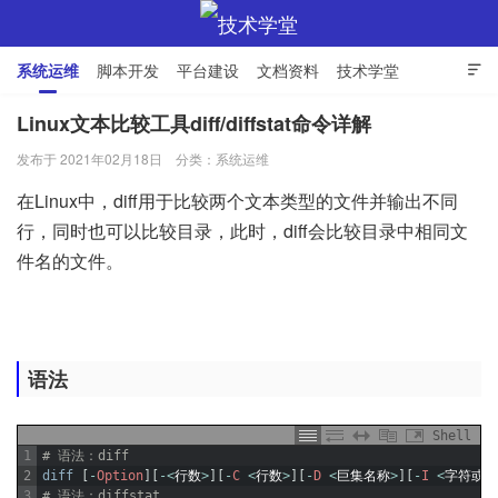
系统运维
脚本开发
平台建设
文档资料
技术学堂

Linux文本比较工具diff/diffstat命令详解
发布于 2021年02月18日
分类：
系统运维
技术学堂
在Linux中，diff用于比较两个文本类型的文件并输出不同
行，同时也可以比较目录，此时，diff会比较目录中相同文
件名的文件。
语法
Shell
1
# 语法：diff
2
diff
[
-
Option
]
[
-
<
行数
>
]
[
-
C
<
行数
>
]
[
-
D
<
巨集名称
>
]
[
-
I
<
字符或字
3
# 语法：diffstat