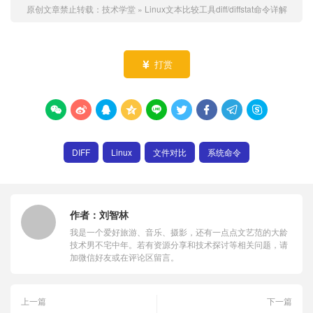
原创文章禁止转载：
技术学堂
»
Linux文本比较工具diff/diffstat命令详解
打赏










DIFF
Linux
文件对比
系统命令
作者：
刘智林
我是一个爱好旅游、音乐、摄影，还有一点点文艺范的大龄
技术男不宅中年。若有资源分享和技术探讨等相关问题，请
加微信好友或在评论区留言。
上一篇
下一篇