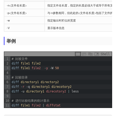
-n<文件名长度>
指定文件名长度，指定的长度必须大于或等于所有文件
-p<文件名长度>
与-n参数相同，但此处的<文件名长度>包括了文件的路
-w
指定输出时栏位的宽度
-V
显示版本信息
举例
Shell
1
# 比较文件
2
diff
file1 
file2
3
diff
file1 
file2
-
y
-
W
50
4
5
# 比较目录
6
diff
directory1 
directory2
7
diff
-
r
-
q
directory1 
direcotory2
8
diff
-
u
directory1 
direcotory2
|
less
9
10
# 进行比较结果的统计显示
11
diff
file1 
file2
|
diffstat