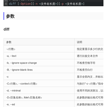
4
diff
[
-
Option
]
[
-
n
<
文件名长度
>
]
[
-
p
<
文件名长度
>
]
参数
diff
参数
说明
-<行数>
指定要显示多少行的文本，
-a, --text
逐行比较文本文件
-b, --ignore-space-change
不检查空格字符
-B, --ignore-blank-lines
不检查空白行
-c
显示全部内文，并标出不
-C<行数>, --context<行数>
与执行"-c-<行数>"指令相
-d, --minimal
使用不同的演算法，以较
-D<巨集名称>, ifdef<巨集名称>
此参数的输出格式可用于
-e, --ed
此参数的输出格式可用于ed的