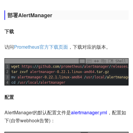
部署AlertManager
下载
访问
Prometheus官方下载页面
，下载对应的版本。
Shell
1
wget 
https
:
/
/
github
.com
/
prometheus
/
alertmanager
/
releases
/
d
2
tar 
zxvf 
alertmanager
-
0.22.1.linux
-
amd64
.tar
.gz
3
mv
alertmanager
-
0.22.1.linux
-
amd64
/
usr
/
local
/
alertmanager
4
cd
/
usr
/
local
/
alertmanager
配置
AlertManager的默认配置文件是
alertmanager.yml
，配置如
下(自带webhook告警)：