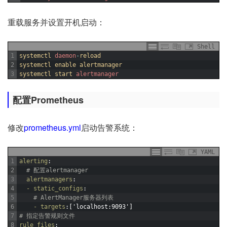
重载服务并设置开机启动：
Shell
1
systemctl 
daemon
-
reload
2
systemctl 
enable 
alertmanager
3
systemctl 
start 
alertmanager
配置Prometheus
修改
prometheus.yml
启动告警系统：
YAML
1
alerting
:
2
# 配置alertmanager
3
alertmanagers
:
4
- static_configs
:
5
# AlertManager服务器列表
6
- targets
:['localhost
:9093']
7
# 指定告警规则文件
8
rule_files
: