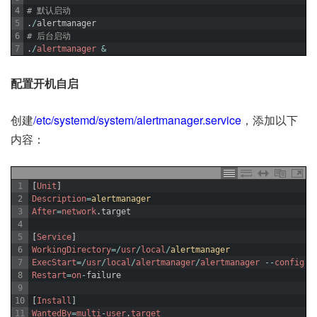
4
# 默认启动
5
.
/
alertmanager
6
# 后台启动
7
.
/
alertmanager
&
配置开机自启
创建
/etc/systemd/system/alertmanager.service
，添加以下
内容：
1
[
Unit
]
2
Description
=
alertmanager
3
After
=
network
.
target
4
5
[
Service
]
6
WorkingDirectory
=
/
usr
/
local
/
alertmanager
7
ExecStart
=
/
usr
/
local
/
alertmanager
/
alertmanager
--
config
.
f
8
Restart
=
on
-
failure
9
10
[
Install
]
11
WantedBy
=
multi
-
user
.
target