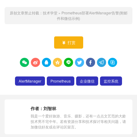
原创文章禁止转载：
技术学堂
»
Prometheus部署AlertManager告警(附邮
件和微信示例)
打赏










AlertManager
Prometheus
企业微信
监控系统
作者：
刘智林
我是一个爱好旅游、音乐、摄影，还有一点点文艺范的大龄
技术男不宅中年。若有资源分享和技术探讨等相关问题，请
加微信好友或在评论区留言。