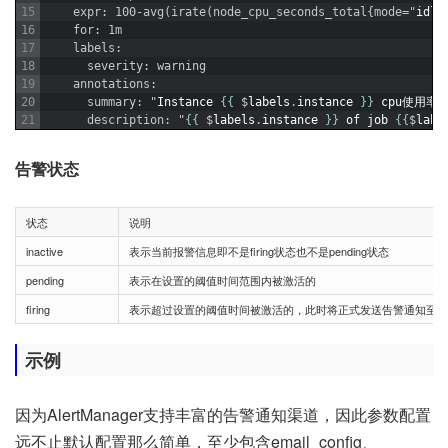
15
    expr: 100-avg(irate(node_cpu_seconds_total{mode="
idle
16
    for: 1m
17
    labels:
18
      severity: warning
19
    annotations:
20
      summary: "
Instance
{
{
$
labels
.
instance
}
}
cpu使用率
21
      description: "
{
{
$
labels
.
instance
}
}
of
job
{
{
$
labe
告警状态
状态
说明
inactive
表示当前报警信息即不是firing状态也不是pending状态
pending
表示在设置的阈值时间范围内被激活的
firing
表示超过设置的阈值时间被激活的，此时将正式发送告警通知至接
示例
因为AlertManager支持丰富的告警通知渠道，因此参数配置
远不止默认配置那么简单，至少包含email_config、