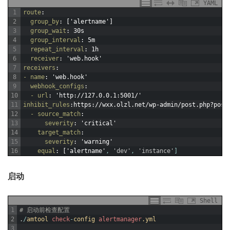
YAML
1
route
:
2
group_by
: ['alertname']
3
group_wait
: 30s
4
group_interval
: 5m
5
repeat_interval
: 1h
6
receiver
: 'web.hook'
7
receivers
:
8
- name
: 'web.hook'
9
webhook_configs
:
10
- url
: 'http
://127.0.0.1
:5001/'
11
inhibit_rules
:https
://wxx.olzl.net/wp-admin/post.php?post
12
- source_match
:
13
severity
: 'critical'
14
target_match
:
15
severity
: 'warning'
16
equal
: ['alertname'
,
'dev'
,
'instance'
]
启动
Shell
1
# 启动前检查配置
2
.
/
amtool 
check
-
config 
alertmanager
.yml
3