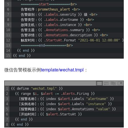
5
===
===
===
start
===
===
===
=
<
br
>
6
告警程序：
prometheus_alert
<
br
>
7
告警级别：
{
{
.
Labels
.
severity
}
}
级
<
br
>
8
告警类型：
{
{
.
Labels
.
alertname
}
}
<
br
>
9
故障主机：
{
{
.
Labels
.
instance
}
}
<
br
>
10
告警主题：
{
{
.
Annotations
.
summary
}
}
<
br
>
11
告警详情：
{
{
.
Annotations
.
description
}
}
<
br
>
12
触发时间：
{
{
.
StartsAt
.
Format
"2021-06-01 12:00:00"
}
}
13
===
===
===
end
===
===
===
=
<
br
>
14
{
{
end
}
}
15
{
{
end
}
}
微信告警模板示例
template/wechat.tmpl
：
1
{
{
define
"wechat.tmpl"
}
}
2
{
{
range
$
i
,
$
alert
:
=
.
Alerts
.
Firing
}
}
3
[
报警名称
]
：
{
{
index
$
alert
.
Labels
"alertname"
}
}
4
[
实例名称
]
：
{
{
index
$
alert
.
Labels
"instance"
}
}
5
[
报警阀值
]
：
{
{
index
$
alert
.
Annotations
"value"
}
}
6
[
开始时间
]
：
{
{
$
alert
.
StartsAt
}
}
7
{
{
end
}
}
8
{
{
end
}
}