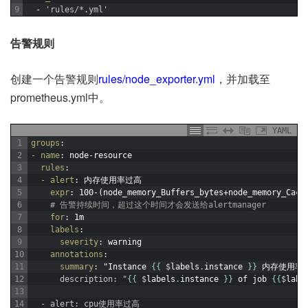
9
-
'rules/*.yml'
告警规则
创建一个告警规则
rules/node_exporter.yml
，并加载至
prometheus.yml中。
YAML
1
groups
:
2
- name
: node-resource
3
rules
:
4
- alert
: 内存使用率过高
5
expr
: 100-(node_memory_Buffers_bytes+node_memory_Cach
6
# 告警持续时间，超过这个时间才会发送给alertmanager
7
for
: 1m
8
labels
:
9
severity
: warning
10
annotations
:
11
summary
: "Instance 
{
{
$
labels
.
instance
}
}
内存使用率
12
      description: "
{
{
$
labels
.
instance
}
}
of
job
{
{
$
labe
13
14
  - alert: cpu使用率过高