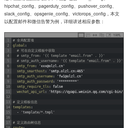
hipchat_config、pagerduty_config、pushover_config、
slack_config、opsgenie_config、victorops_config，本文
以配置邮件和微信告警为例，详细讲述相应参数：
YAML
1
# 全局配置项
2
global
: 
3
# 可在自定义模板中获取
4
# smtp_from: '{{ template "email.from" . }}'
5
# smtp_auth_username: '{{ template "email.from" . }}'
6
smtp_from
: 'xxx@olzl.cn'
7
smtp_smarthost
: 'smtp.olzl.cn
:465'
8
smtp_auth_username
: 'fw1@olzl.cn'
9
smtp_auth_password
: '*********'
10
smtp_require_tls
: false
11
wechat_api_url
: 'https
://qyapi.weixin.qq.com/cgi-bin/'
12
13
# 定义模板信息
14
templates
:
15
-
'template/*.tmpl'
16
17
# 定义路由树信息
18
route
: