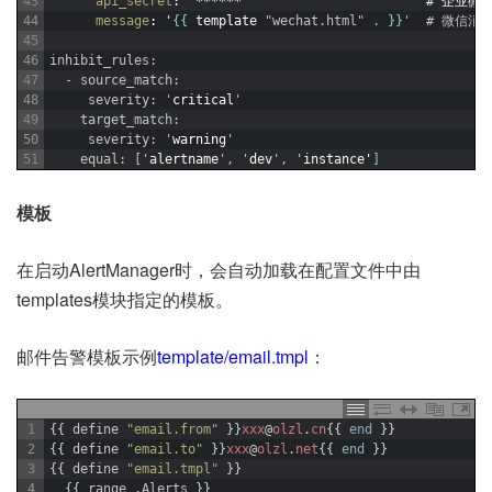
43
api_secret
: '******'                       # 企
44
message
: '
{
{
template
"wechat.html"
.
}
}
'  # 微信
45
46
inhibit_rules: 
47
  - source_match: 
48
     severity: '
critical
' 
49
    target_match: 
50
     severity: '
warning
' 
51
    equal: ['
alertname
', '
dev
', '
instance'
]
模板
在启动AlertManager时，会自动加载在配置文件中由
templates模块指定的模板。
邮件告警模板示例
template/email.tmpl
：
1
{
{
define
"email.from"
}
}
xxx
@
olzl
.
cn
{
{
end
}
}
2
{
{
define
"email.to"
}
}
xxx
@
olzl
.
net
{
{
end
}
}
3
{
{
define
"email.tmpl"
}
}
4
{
{
range
.
Alerts
}
}