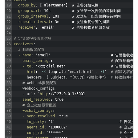
19
group_by
: ['alertname']  # 告警分组依据
20
group_wait
: 10s          # 发送第一次告警的等待时间
21
group_interval
: 10s      # 发送新一组告警的等待时间
22
repeat_interval
: 3m      # 发送重复告警的周期
23
receiver
: 'email'        # 告警接收者的组名称
24
25
# 定义警报接收者信息
26
receivers
:
27
# 邮箱报警配置
28
- name
: 'email'                            # 告警接收者
29
email_configs
:                           # 配置邮箱告警
30
- to
: 'xxx@olzl.net'                     # 告警接收者
31
html
: '
{
{
template
"email.html"
.
}
}
'  # 邮箱内容的
32
      headers: { Subject: "[WARN] 报警邮件"}  # 接收邮件的
33
    # Webhook报警配置
34
    webhook_configs:
35
    - url: '
http
://127.0.0.1
:5001'
36
send_resolved
: true
37
# 企业微信报警配置
38
wechat_configs
:
39
- send_resolved
: true
40
to_party
: '1'                              # 告警
41
agent_id
: '1000002'                        # 企业
42
corp_id
: '******'                          # 企业