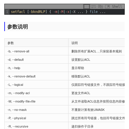
Shell
1
setfacl
[
-
bkndRLP
]
{
-
m
|
-
M
|
-
x
|
-
X
.
.
.
}
file
.
.
.
参数说明
参数
说明
-b, --remove-all
删除所有扩展ACL，只保留基本规则
-d, --default
设置默认ACL
-h, --help
显示帮助
-k, --remove-default
移除默认ACL
-L, --logical
仅跟踪符号链接文件，不跟踪符号链接目
-m, --modify-acl
更改文件ACL
-M, --modify-file=file
从文件读取ACL信息并按照信息内容修改A
-n, --no-mask
不重新计算有效UMASK
-P, --physical
跳过所有符号链接，包括符号链接文件
-R, --recursive
递归操作子目录