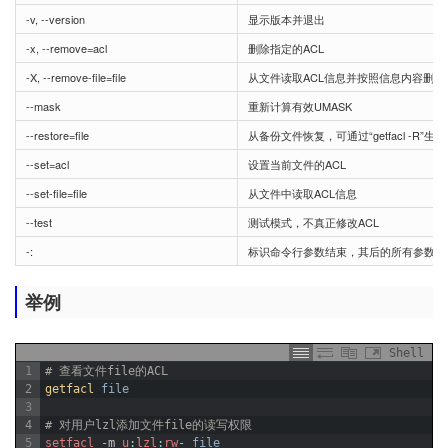
-v, --version
显示版本并退出
-x, --remove=acl
删除指定的ACL
-X, --remove-file=file
从文件读取ACL信息并按照信息内容删除A
--mask
重新计算有效UMASK
--restore=file
从备份文件恢复，可通过“getfacl -R”
--set=acl
设置当前文件的ACL
--set-file=file
从文件中读取ACL信息
--test
测试模式，不真正修改ACL
-:
标识命令行参数结束，其后的所有参数都
举例
Shell
1
# 查看文件file的ACL
2
getfacl 
file
3
4
# 对用户lzl添加文件file的读写权限
5
setfacl
-
m
u
:
lzl
:
rw
-
file