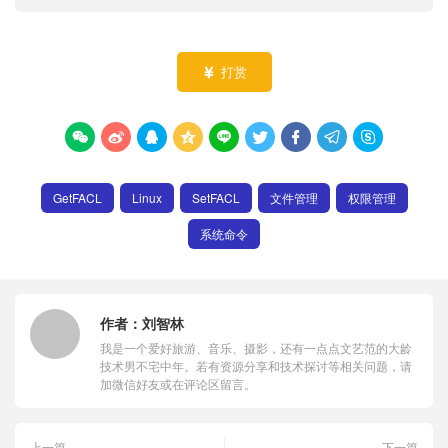
打赏










GetFACL
Linux
SetFACL
文件管理
权限管理
系统命令
作者：
刘智林
我是一个爱好旅游、音乐、摄影，还有一点点文艺范的大龄
技术男不宅中年。若有资源分享和技术探讨等相关问题，请
加微信好友或在评论区留言。
上一篇
下一篇