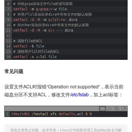
6
# 对组grpa添加文件file的读写权限
7
setfacl
-
m
g
:
grpa
:
r
-
w
file
8
# 对用户lzl添加目录dira中所有文件的默认权限
9
setfacl
-
d
-
R
-
m
u
:
lzl
:
rw
-
dira
10
# 对other添加目录dira中所有文件的默认权限
11
setfacl
-
d
-
R
-
m
o
::
--
-
dira
12
13
# 清除file的ACL
14
setfacl
-
b
file
15
# 清除用户lzl对file的ACL
16
setfacl
-
x
u
:
lzl 
file
常见问题
设置文件ACL时报错“Operation not supported”，表示当前
磁盘分区不支持ACL，修改文件
/etc/fstab
，加上acl标签：
1
/
dev
/
sdb1
/
testacl 
xfs 
defaults
,
acl
0
0
原创文章禁止转载：
技术学堂
»
Linux文件权限管理工具setfacl命令详解