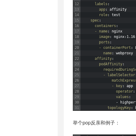
12
labels
:
13
app
: affinity
14
role
: test
15
spec
:
16
containers
:
17
- name
: nginx
18
image
: nginx
:1.16
19
ports
:
20
- containerPort
: 
21
name
: webproxy
22
affinity
:
23
podAffinity
:
24
requiredDuringS
25
- labelSelector
26
matchExpres
27
- key
: app
28
operator
:
29
values
:
30
-
highper
31
topologyKey
: 
举个pop反亲和例子：