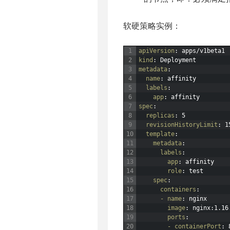
软硬策略实例：
1
apiVersion
: apps/v1beta1
2
kind
: Deployment
3
metadata
:
4
name
: affinity
5
labels
:
6
app
: affinity
7
spec
:
8
replicas
: 5
9
revisionHistoryLimit
: 1
10
template
:
11
metadata
:
12
labels
:
13
app
: affinity
14
role
: test
15
spec
:
16
containers
:
17
- name
: nginx
18
image
: nginx
:1.16
19
ports
:
20
- containerPort
: 