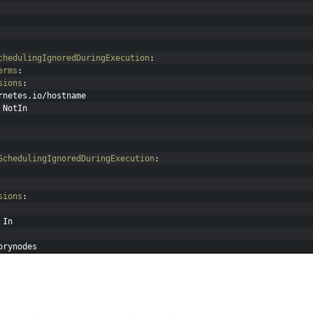
chedulingIgnoredDuringExecution
:
erms
:
sions
:
rnetes.io/hostname
 NotIn
SchedulingIgnoredDuringExecution
:
sions
:
 In
orynodes