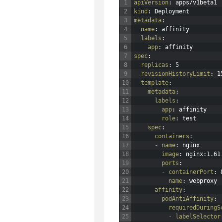
1
apiVersion
: apps/v1beta1
2
kind
: Deployment
3
metadata
:
4
name
: affinity
5
labels
:
6
app
: affinity
7
spec
:
8
replicas
: 5
9
revisionHistoryLimit
: 1
10
template
:
11
metadata
:
12
labels
:
13
app
: affinity
14
role
: test
15
spec
:
16
containers
:
17
- name
: nginx
18
image
: nginx
:1.61
19
ports
:
20
- containerPort
: 
21
name
: webproxy
22
affinity
:
23
podAntiAffinity
:
24
requiredDuringS
25
- labelSelector