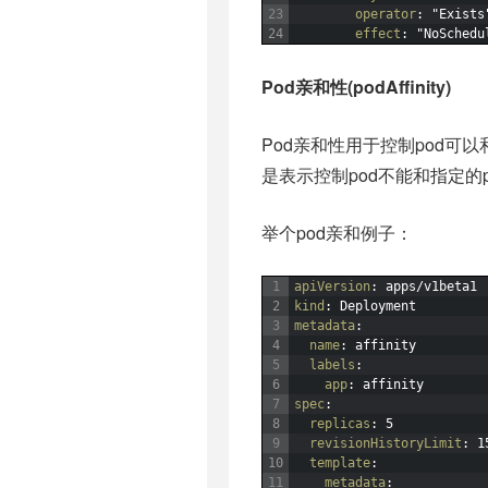
23
operator
: "Exists
24
effect
: "NoSchedu
Pod亲和性(podAffinity)
Pod亲和性用于控制pod可
是表示控制pod不能和指定的
举个pod亲和例子：
1
apiVersion
: apps/v1beta1
2
kind
: Deployment
3
metadata
:
4
name
: affinity
5
labels
:
6
app
: affinity
7
spec
:
8
replicas
: 5
9
revisionHistoryLimit
: 1
10
template
:
11
metadata
: