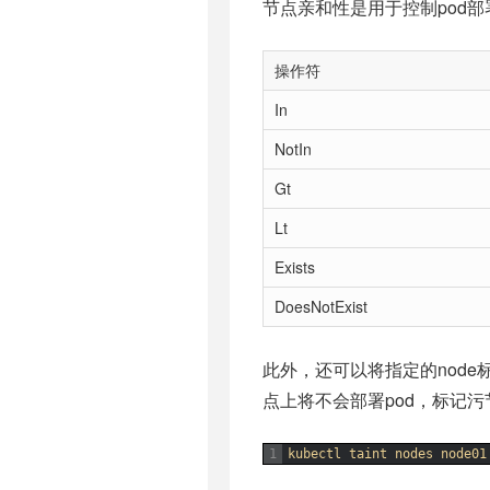
节点亲和性是用于控制pod部署在
操作符
In
NotIn
Gt
Lt
Exists
DoesNotExist
此外，还可以将指定的node标记
点上将不会部署pod，标记
1
kubectl 
taint 
nodes 
node01