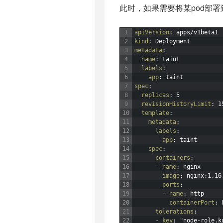
此时，如果需要将某pod部署
1
apiVersion
: apps/v1beta1
2
kind
: Deployment
3
metadata
:
4
name
: taint
5
labels
:
6
app
: taint
7
spec
:
8
replicas
: 5
9
revisionHistoryLimit
: 1
10
template
:
11
metadata
:
12
labels
:
13
app
: taint
14
spec
:
15
containers
:
16
- name
: nginx
17
image
: nginx
:1.16
18
ports
:
19
- name
: http
20
containerPort
: 
21
tolerations
:
22
- key
: "node-role.k