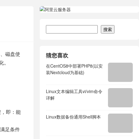
搜索
搜索
略、磁盘使
猜您喜欢
化。
在CentOS8中部署PHP8(以安
装Nextcloud为基础)
Linux文本编辑工具vi/vim命令
详解
程，即：能
Linux数据备份通用Shell脚本
现满足条件