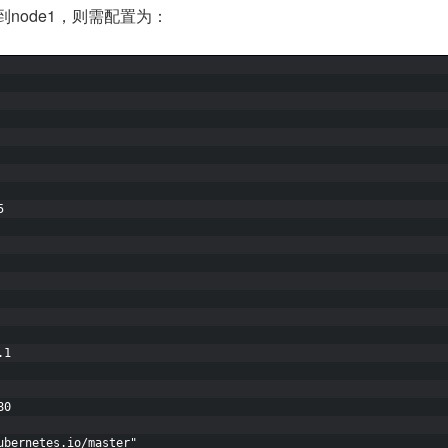
到node1，则需配置为：
5
.1
80
ubernetes.io/master"