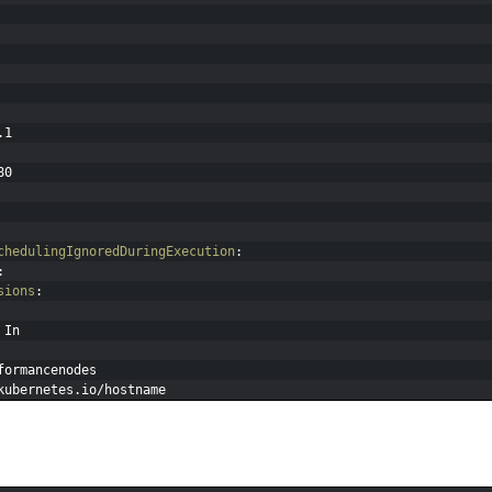
.1
80
chedulingIgnoredDuringExecution
:
:
sions
:
 In
formancenodes
kubernetes.io/hostname