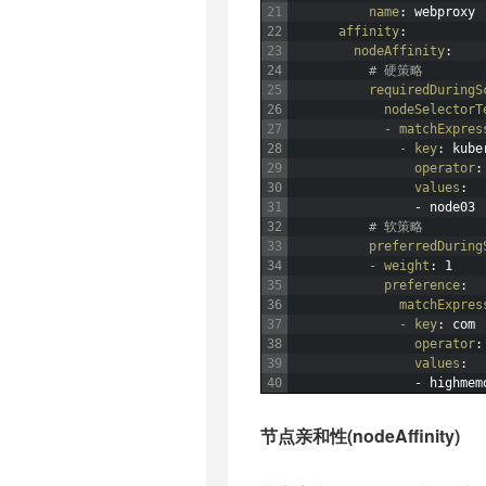
21
name
: webproxy
22
affinity
:
23
nodeAffinity
:
24
# 硬策略
25
requiredDuringS
26
nodeSelectorT
27
- matchExpres
28
- key
: kube
29
operator
:
30
values
:
31
-
node03
32
# 软策略
33
preferredDuring
34
- weight
: 1
35
preference
:
36
matchExpres
37
- key
: com
38
operator
:
39
values
:
40
-
highmem
节点亲和性(nodeAffinity)