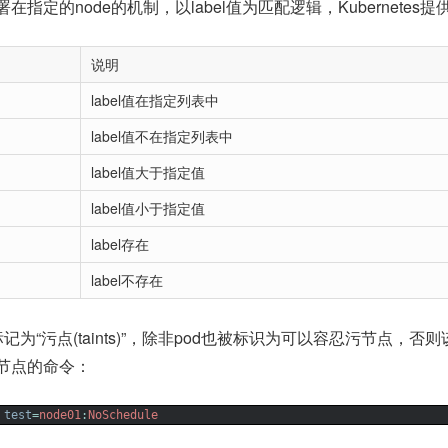
指定的node的机制，以label值为匹配逻辑，Kubernetes提
说明
label值在指定列表中
label值不在指定列表中
label值大于指定值
label值小于指定值
label存在
label不存在
为“污点(taints)”，除非pod也被标识为可以容忍污节点，否则该T
污节点的命令：
 
test
=
node01
:
NoSchedule