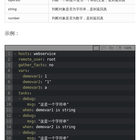
string
判断对象是否为字符串，是则返回真
number
判断对象是否为数字，是则返回真
示例：
YAML
1
- hosts
: webservice
2
remote_user
: root
3
gather_facts
: no
4
vars
:
5
demovar1
: 1
6
demovar2
: "1"
7
demovar3
: a
8
tasks
:
9
- debug
:
10
msg
: "这是一个字符串"
11
when
: demovar1 is string
12
- debug
:
13
msg
: "这是一个字符串"
14
when
: demovar2 is string
15
- debug
:
16
msg
: "这是一个字符串"