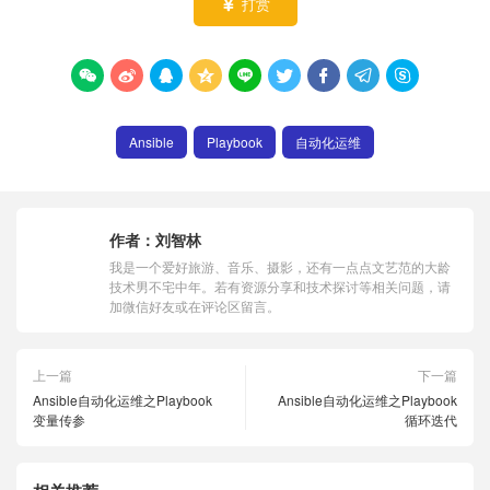
打赏










Ansible
Playbook
自动化运维
作者：
刘智林
我是一个爱好旅游、音乐、摄影，还有一点点文艺范的大龄
技术男不宅中年。若有资源分享和技术探讨等相关问题，请
加微信好友或在评论区留言。
上一篇
下一篇
Ansible自动化运维之Playbook
Ansible自动化运维之Playbook
变量传参
循环迭代