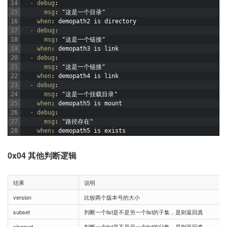
14
- debug
:
15
msg
: "这是一个目录"
16
when
: demopath2 is directory
17
- debug
:
18
msg
: "这是一个链接"
19
when
: demopath3 is link
20
- debug
:
21
msg
: "这是一个链接"
22
when
: demopath4 is link
23
- debug
:
24
msg
: "这是一个挂载目录"
25
when
: demopath5 is mount
26
- debug
:
27
msg
: "路径存在"
28
when
: demopath5 is exists
0x04 其他判断逻辑
结果
说明
version
比较两个版本号的大小
subset
判断一个list是不是另一个list的子集，是则返回真
siperset
判断一个list是不是另一个list的父集，是则返回真