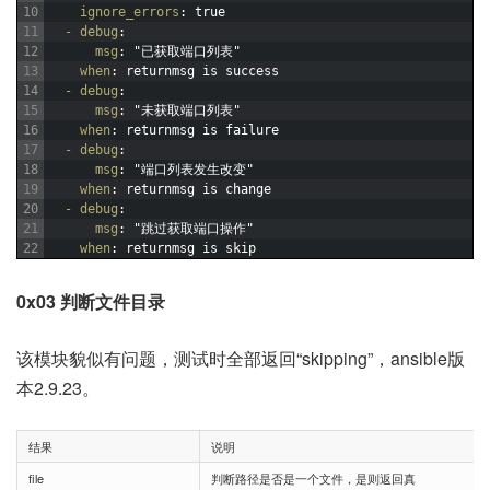
10
ignore_errors
: true
11
- debug
:
12
msg
: "已获取端口列表"
13
when
: returnmsg is success
14
- debug
:
15
msg
: "未获取端口列表"
16
when
: returnmsg is failure
17
- debug
:
18
msg
: "端口列表发生改变"
19
when
: returnmsg is change
20
- debug
:
21
msg
: "跳过获取端口操作"
22
when
: returnmsg is skip
0x03 判断文件目录
该模块貌似有问题，测试时全部返回“skipping”，ansible版
本2.9.23。
结果
说明
file
判断路径是否是一个文件，是则返回真