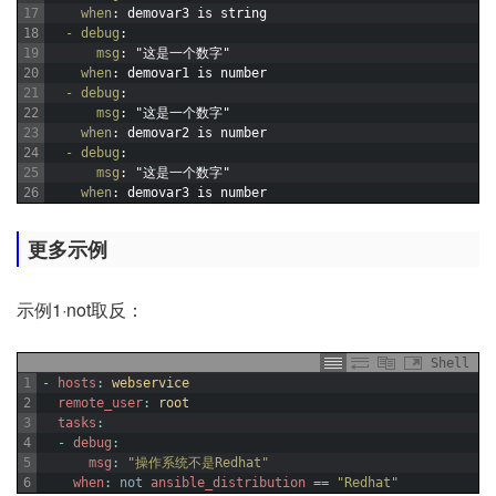
17
when
: demovar3 is string
18
- debug
:
19
msg
: "这是一个数字"
20
when
: demovar1 is number
21
- debug
:
22
msg
: "这是一个数字"
23
when
: demovar2 is number
24
- debug
:
25
msg
: "这是一个数字"
26
when
: demovar3 is number
更多示例
示例1·not取反：
Shell
1
-
hosts
:
webservice
2
remote_user
:
root
3
tasks
:
4
-
debug
:
5
msg
:
"操作系统不是Redhat"
6
when
:
not
ansible_distribution
==
"Redhat"