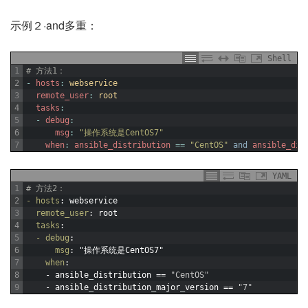
示例２·and多重：
Shell
1
# 方法1：
2
-
hosts
:
webservice
3
remote_user
:
root
4
tasks
:
5
-
debug
:
6
msg
:
"操作系统是CentOS7"
7
when
:
ansible_distribution
==
"CentOS"
and
ansible_dis
YAML
1
# 方法2：
2
- hosts
: webservice
3
remote_user
: root
4
tasks
:
5
- debug
:
6
msg
: "操作系统是CentOS7"
7
when
: 
8
-
ansible
_
distribution
==
"CentOS"
9
-
ansible
_
distribution
_
major
_
version
==
"7"