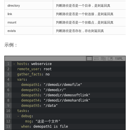
directory
判断路径是否是一个目录，是则返回真
link
判断路径是否是一个软连接，是则返回真
mount
判断路径是否是一个挂载点，是则返回真
exists
判断路径是否存在，存在则返回真
示例：
YAML
1
- hosts
: webservice
2
remote_user
: root
3
gather_facts
: no
4
vars
:
5
demopath1
: "/demodir/demofile"
6
demopath2
: "/demodir/"
7
demopath3
: "/demodir/demosoftlink"
8
demopath4
: "/demodir/demohardlink"
9
demopath5
: "/data"
10
tasks
:
11
- debug
:
12
msg
: "这是一个文件"
13
when
: demopath1 is file