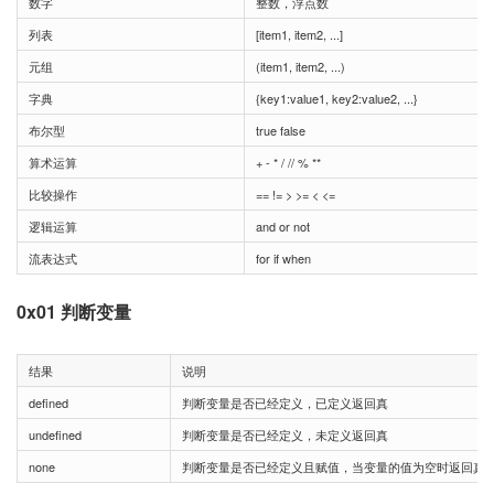
数字
整数，浮点数
列表
[item1, item2, ...]
元组
(item1, item2, ...)
字典
{key1:value1, key2:value2, ...}
布尔型
true false
算术运算
+ - * / // % **
比较操作
== != > >= < <=
逻辑运算
and or not
流表达式
for if when
0x01 判断变量
结果
说明
defined
判断变量是否已经定义，已定义返回真
undefined
判断变量是否已经定义，未定义返回真
none
判断变量是否已经定义且赋值，当变量的值为空时返回真