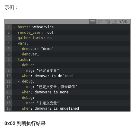
示例：
YAML
1
- hosts
: webservice
2
remote_user
: root
3
gather_facts
: no
4
vars
:
5
demovar
: "demo"
6
demovar1
:
7
tasks
:
8
- debug
:
9
msg
: "已定义变量"
10
when
: demovar is defined
11
- debug
:
12
msg
: "已定义变量，但未赋值"
13
when
: demovar1 is none
14
- debug
:
15
msg
: "未定义变量"
16
when
: demovar2 is undefined
0x02 判断执行结果