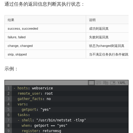
通过任务的返回信息判断其执行状态：
结果
说明
success, succeeded
成功则返回真
failure, failed
失败则返回真
change, changed
状态为changed则返回真
skip, skipped
当不满足任务执行条件被跳过
示例：
YAML
1
- hosts
: webservice
2
remote_user
: root
3
gather_facts
: no
4
vars
:
5
getport
: "yes"
6
tasks
:
7
- shell
: "/usr/bin/netstat -tlnp"
8
when
: getport == "yes"
9
register
: returnmsg