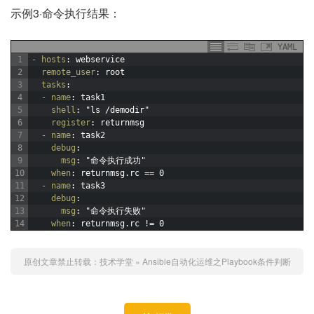
示例3·命令执行结果：
YAML
1
- hosts
: webservice
2
remote_user
: root
3
tasks
:
4
- name
: task1
5
shell
: "ls /demodir"
6
register
: returnmsg
7
- name
: task2
8
debug
:
9
msg
: "命令执行成功"
10
when
: returnmsg.rc == 0
11
- name
: task3
12
debug
:
13
msg
: "命令执行失败"
14
when
: returnmsg.rc != 0
原创文章禁止转载：
技术学堂
»
Ansible自动化运维之Playbook条件判断