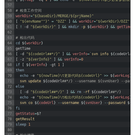
57
58
# 检查工作空间
59
workDir
=
"${baseDir}/MERGE/${prjName}"
60
[
"${envName^^}"
=
"DZZ"
]
&&
workDir
=
"${workDir}/DZZ"
61
[
!
-
d
"${workDir}"
]
&&
mkdir
-
p
$
{
workDir
}
&&
getTime
62
63
# 检出代码
64
cd
$
{
workDir
}
65
getTime
66
[
-
d
"${codeUrl##*/}"
]
&&
verInfo
=
`
svn
info
$
{
codeUrl
##
67
[
-
z
"${verInfo}"
]
&&
verInfo
=
0
68
if
[
$
{
verInfo
}
-
gt
1
]
69
then
70
echo
-
e
"${nowTime}\t更新代码${codeUrl}"
>>
$
{
workLog
}
71
svn
update
$
{
codeUrl
##*/} --username ${svnUser} --pass
72
else
73
[
-
d
"${codeUrl##*/}"
]
&&
rm
-
rf
$
{
codeUrl
##*/}
74
echo
-
e
"${nowTime}\t检出代码${codeUrl}"
>>
$
{
workLog
}
75
svn
co
$
{
codeUrl
}
--
username
$
{
svnUser
}
--
password
$
{
s
76
fi
77
getStatus
=
$
?
78
getResult
79
sleep
1
80