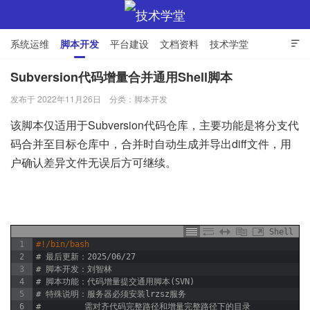
系统运维
脚本开发
平台建设
文档资料
技术学堂

Subversion代码增量合并通用Shell脚本
发布于 2022年11月26日
分类：
脚本开发
技术学堂
该脚本仅适用于Subversion代码仓库，主要功能是将分支代
码合并至目标仓库中，合并时自动生成并导出diff文件，用
户确认差异文件无误后方可继续。
Shell
1
#!/bin/bash
2
# 最后更新：2025/06/27
3
# 脚本开发：刘智林
4
# 脚本功能：代码增量提交通用脚本(SVN)
5
# 特殊说明：服务器必须安装lrzsz服务
6
#         需对齐代码完整路径和增量完整路径下的目录