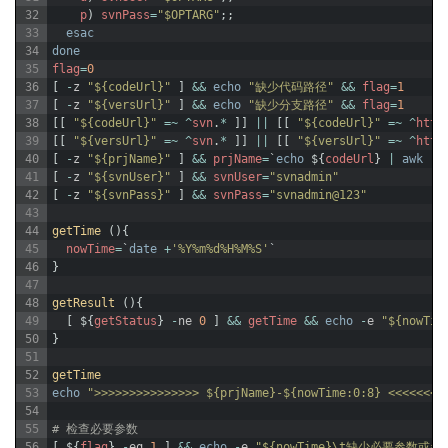
32
p
)
svnPass
=
"$OPTARG"
;
;
33
esac
34
done
35
flag
=
0
36
[
-
z
"${codeUrl}"
]
&&
echo
"缺少代码路径"
&&
flag
=
1
37
[
-
z
"${versUrl}"
]
&&
echo
"缺少分支路径"
&&
flag
=
1
38
[
[
"${codeUrl}"
=
~
^
svn
.
*
]
]
||
[
[
"${codeUrl}"
=
~
^
http
39
[
[
"${versUrl}"
=
~
^
svn
.
*
]
]
||
[
[
"${versUrl}"
=
~
^
http
40
[
-
z
"${prjName}"
]
&&
prjName
=
`
echo
$
{
codeUrl
}
|
awk
-
F
41
[
-
z
"${svnUser}"
]
&&
svnUser
=
"svnadmin"
42
[
-
z
"${svnPass}"
]
&&
svnPass
=
"svnadmin@123"
43
44
getTime
(
)
{
45
nowTime
=
`
date
+
'%Y%m%d%H%M%S'
`
46
}
47
48
getResult
(
)
{
49
[
$
{
getStatus
}
-
ne
0
]
&&
getTime
&&
echo
-
e
"${nowT
50
}
51
52
getTime
53
echo
">>>>>>>>>>>>>>> ${prjName}-${nowTime:0:8} <<<<<<<<
54
55
# 检查必要参数
56
[
$
{
flag
}
-
eq
1
]
&&
echo
-
e
"${nowTime}\t缺少必要参数