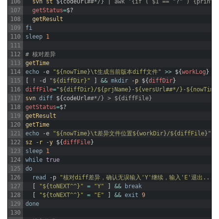
106
svn
st
$
{
codeUrl
##*/} | awk '{if ( $1 == "?" ) {print 
107
getStatus
=
$
?
108
getResult
109
fi
110
sleep
1
111
112
# 核对差异
113
getTime
114
echo
-
e
"${nowTime}\t生成当前版本diff文件"
>>
$
{
workLog
}
115
[
!
-
d
"${diffDir}"
]
&&
mkdir
-
p
$
{
diffDir
}
116
diffFile
=
"${diffDir}/${prjName}-${versUrl##*/}-${nowTime
117
svn
diff
$
{
codeUrl
##*/} > ${diffFile}
118
getStatus
=
$
?
119
getResult
120
getTime
121
echo
-
e
"${nowTime}\t差异文件位置${workDir}/${diffFile}"
>
122
sz
-
r
-
y
$
{
diffFile
}
123
sleep
1
124
while
true
125
do
126
read
-
p
"核对diff差异，确认无误输入'Y'继续，输入'E'退出..."
127
[
"${toNEXT^^}"
=
"Y"
]
&&
break
128
[
"${toNEXT^^}"
=
"E"
]
&&
exit
9
129
done
130