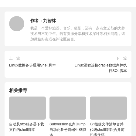
作者：
刘智林
我是一个爱好旅游、音乐、摄影，还有一点点文艺范的大龄
技术男不宅中年。若有资源分享和技术探讨等相关问题，请
加微信好友或在评论区留言。
上一篇
下一篇
Linux数据备份通用Shell脚本
Linux远程连接oracle数据库并执
行SQL脚本
相关推荐
自动从sftp服务器下载
Subversion仓库Dump
Git根据文件清单合并
文件的shell脚本
自动化备份前端生成脚
代码shell脚本(合并前
本
扫描代码)