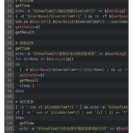
81
# 检出增量
82
getTime
83
echo
-
e
"${nowTime}\t检出增量${versUrl}"
>>
$
{
workLog
}
84
[
-
d
"${verBase}/${versUrl##*/}"
]
&&
rm
-
rf
$
{
verBase
}
/
85
svn
co
$
{
versUrl
}
$
{
verBase
}
/
$
{
versUrl
##*/} --username $
86
getStatus
=
$
?
87
getResult
88
89
# 复制文件
90
getTime
91
echo
-
e
"${nowTime}\t复制分支代码至版本库"
>>
$
{
workLog
}
92
for
dirName
in
$
{
dirList
[
@
]
}
93
do
94
[
-
d
$
{
verBase
}
/
$
{
versUrl
##*/}/${dirName} ] && cp -rf 
95
getStatus
=
$
?
96
getResult
97
sleep
1
98
done
99
100
# 核对更新
101
[
-
z
"`svn st ${codeUrl##*/}`"
]
&&
echo
-
e
"${nowTime
102
if
[
-
n
"`svn st ${codeUrl##*/} | awk '{if ( $1 == "
?
" )
103
then
104
getTime
105
echo
-
e
"${nowTime}\t向仓库中预添加新增的文件"
>>
$
{
workLo