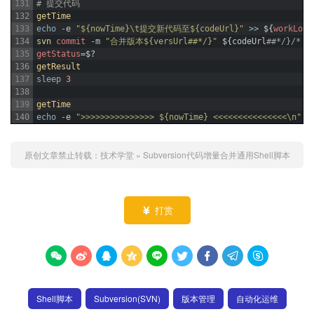
131
# 提交代码
132
getTime
133
echo
-
e
"${nowTime}\t提交新代码至${codeUrl}"
>>
$
{
workLog
}
134
svn 
commit
-
m
"合并版本${versUrl##*/}"
$
{
codeUrl
##*/}/* -
135
getStatus
=
$
?
136
getResult
137
sleep
3
138
139
getTime
140
echo
-
e
">>>>>>>>>>>>>>> ${nowTime} <<<<<<<<<<<<<<<\n"
>
原创文章禁止转载：
技术学堂
»
Subversion代码增量合并通用Shell脚本
打赏










Shell脚本
Subversion(SVN)
版本管理
自动化运维