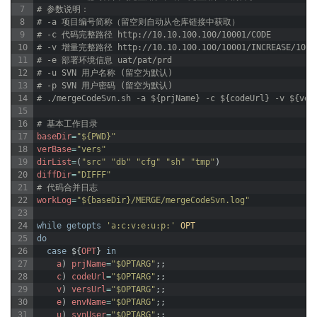
7
# 参数说明：
8
# -a 项目编号简称（留空则自动从仓库链接中获取）
9
# -c 代码完整路径 http://10.10.100.100/10001/CODE
10
# -v 增量完整路径 http://10.10.100.100/10001/INCREASE/10001
11
# -e 部署环境信息 uat/pat/prd
12
# -u SVN 用户名称 (留空为默认)
13
# -p SVN 用户密码 (留空为默认)
14
# ./mergeCodeSvn.sh -a ${prjName} -c ${codeUrl} -v ${ver
15
16
# 基本工作目录
17
baseDir
=
"${PWD}"
18
verBase
=
"vers"
19
dirList
=
(
"src"
"db"
"cfg"
"sh"
"tmp"
)
20
diffDir
=
"DIFFF"
21
# 代码合并日志
22
workLog
=
"${baseDir}/MERGE/mergeCodeSvn.log"
23
24
while
getopts
'a:c:v:e:u:p:'
OPT
25
do
26
case
$
{
OPT
}
in
27
a
)
prjName
=
"$OPTARG"
;
;
28
c
)
codeUrl
=
"$OPTARG"
;
;
29
v
)
versUrl
=
"$OPTARG"
;
;
30
e
)
envName
=
"$OPTARG"
;
;
31
u
)
svnUser
=
"$OPTARG"
;
;