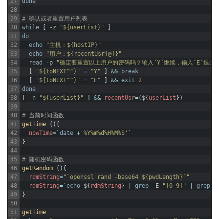
27
done
28
29
# 确认或者重置用户列表
30
while
[
-
z
"${userList}"
]
31
do
32
echo
"主机：${hostIP}"
33
echo
"用户：${recentUsr[@]}"
34
read
-
p
"确定要重置以上用户的密码吗？输入‘Y’继续，输入‘E’退出..
35
[
"${toNEXT^^}"
=
"Y"
]
&&
break
36
[
"${toNEXT^^}"
=
"E"
]
&&
exit
2
37
done
38
[
-
n
"${userList}"
]
&&
recentUsr
=
(
$
{
userList
}
)
39
40
# 当前时间函数
41
getTime
(
)
{
42
nowTime
=
`
date
+
'%Y%m%d%H%M%S'
`
43
}
44
45
# 随机密码函数
46
getRandom
(
)
{
47
rdmString
=
"`openssl rand -base64 ${pwdLength}`"
48
rdmString
=
`
echo
$
{
rdmString
}
|
grep
-
E
"[0-9]"
|
grep
-
49
}
50
51
getTime