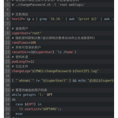
2
# 检查操作系统当前可登录用户并批量修改密码
3
# ./changePassword.sh -l 'root weblogic'
4
5
# 主机地址
6
hostIP
=
`
ip
a
|
grep
'10.10.'
|
awk
'{print $2}'
|
awk
-
F
/
7
8
# 超级用户
9
superUser
=
"root"
10
# 随机密码限制次数(超出限制次数将自动停止生成新密码)
11
randTimes
=
100
12
# 所有可登录的用户
13
recentUsr
=
(
$
{
superUser
}
`
ls
/
home
`
)
14
# 密码长度
15
pwdLength
=
12
16
# 日志文件
17
changeLog
=
"${PWD}/changePassword-${hostIP}.log"
18
19
[
"`whoami`"
!=
"${superUser}"
]
&&
echo
"必须以${superU
20
21
# 重置待修改的用户列表
22
while
getopts
'l:'
OPT
23
do
24
case
$
{
OPT
}
in
25
l
)
userList
=
"$OPTARG"
;
;
26
esac