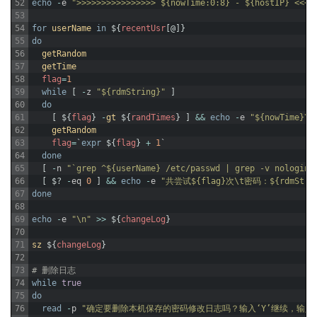
52
echo
-
e
">>>>>>>>>>>>>>>> ${nowTime:0:8} - ${hostIP} <<<<
53
54
for
userName
in
$
{
recentUsr
[
@
]
}
55
do
56
getRandom
57
getTime
58
flag
=
1
59
while
[
-
z
"${rdmString}"
]
60
do
61
[
$
{
flag
}
-
gt
$
{
randTimes
}
]
&&
echo
-
e
"${nowTime}
62
getRandom
63
flag
=
`
expr
$
{
flag
}
+
1
`
64
done
65
[
-
n
"`grep ^${userName} /etc/passwd | grep -v nologin`
66
[
$
?
-
eq
0
]
&&
echo
-
e
"共尝试${flag}次\t密码：${rdmStrin
67
done
68
69
echo
-
e
"\n"
>>
$
{
changeLog
}
70
71
sz
$
{
changeLog
}
72
73
# 删除日志
74
while
true
75
do
76
read
-
p
"确定要删除本机保存的密码修改日志吗？输入‘Y’继续，输入‘E