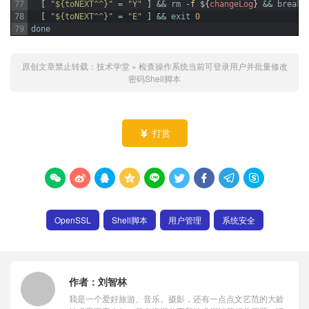
77
[
"${toNEXT^^}"
=
"Y"
]
&&
rm
-
f
$
{
changeLog
}
&&
break
78
[
"${toNEXT^^}"
=
"E"
]
&&
exit
0
79
done
原创文章禁止转载：
技术学堂
»
检查操作系统当前可登录用户并批量修改
密码Shell脚本
打赏










OpenSSL
Shell脚本
用户管理
系统安全
作者：
刘智林
我是一个爱好旅游、音乐、摄影，还有一点点文艺范的大龄