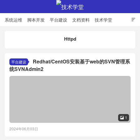
系统运维
脚本开发
平台建设
文档资料
技术学堂

Httpd
技术学堂
Redhat/CentOS安装基于web的SVN管理系
平台建设
统SVNAdmin2
1

2024年06月03日