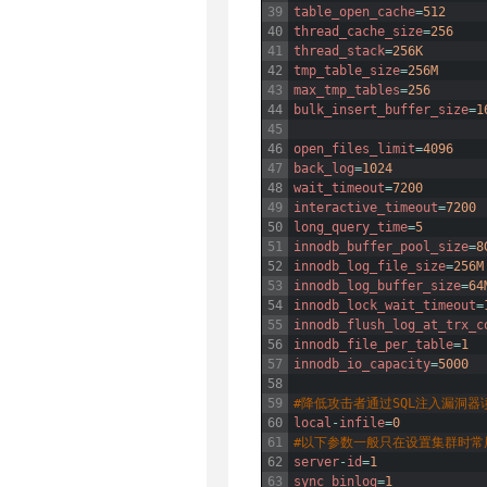
39
table_open_cache
=
512
40
thread_cache_size
=
256
41
thread_stack
=
256K
42
tmp_table_size
=
256M
43
max_tmp_tables
=
256
44
bulk_insert_buffer_size
=
1
45
46
open_files_limit
=
4096
47
back_log
=
1024
48
wait_timeout
=
7200
49
interactive_timeout
=
7200
50
long_query_time
=
5
51
innodb_buffer_pool_size
=
8
52
innodb_log_file_size
=
256M
53
innodb_log_buffer_size
=
64
54
innodb_lock_wait_timeout
=
55
innodb_flush_log_at_trx_c
56
innodb_file_per_table
=
1
57
innodb_io_capacity
=
5000
58
59
#降低攻击者通过SQL注入漏洞
60
local
-
infile
=
0
61
#以下参数一般只在设置集群时常
62
server
-
id
=
1
63
sync_binlog
=
1