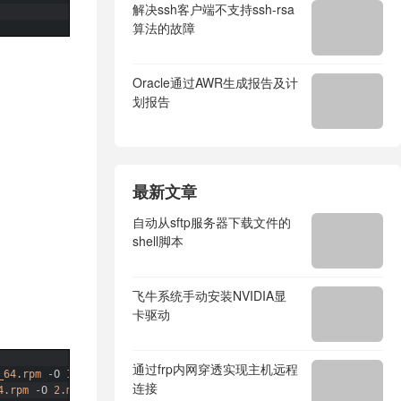
解决ssh客户端不支持ssh-rsa
算法的故障
Oracle通过AWR生成报告及计
划报告
最新文章
自动从sftp服务器下载文件的
shell脚本
飞牛系统手动安装NVIDIA显
卡驱动
通过frp内网穿透实现主机远程
_64.rpm
-
O
1.mysql
-
community
-
common
-
5.7
-
1.el7.x86_64.rpm
连接
4.rpm
-
O
2.mysql
-
community
-
libs
-
5.7
-
1.el7.x86_64.rpm