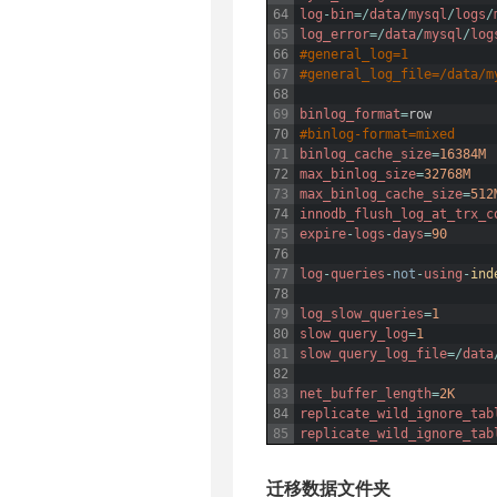
64
log
-
bin
=
/
data
/
mysql
/
logs
/
65
log_error
=
/
data
/
mysql
/
log
66
#general_log=1
67
#general_log_file=/data/m
68
69
binlog_format
=
row
70
#binlog-format=mixed
71
binlog_cache_size
=
16384M
72
max_binlog_size
=
32768M
73
max_binlog_cache_size
=
512
74
innodb_flush_log_at_trx_c
75
expire
-
logs
-
days
=
90
76
77
log
-
queries
-
not
-
using
-
ind
78
79
log_slow_queries
=
1
80
slow_query_log
=
1
81
slow_query_log_file
=
/
data
82
83
net_buffer_length
=
2K
84
replicate_wild_ignore_tab
85
replicate_wild_ignore_tab
迁移数据文件夹