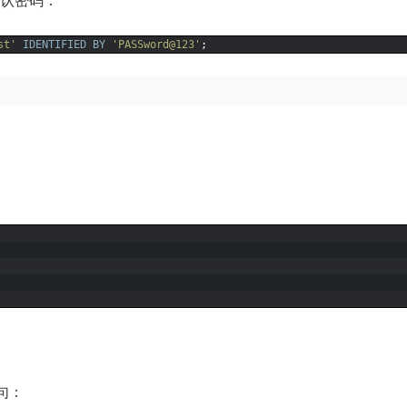
st'
IDENTIFIED BY
'PASSword@123'
;
句：