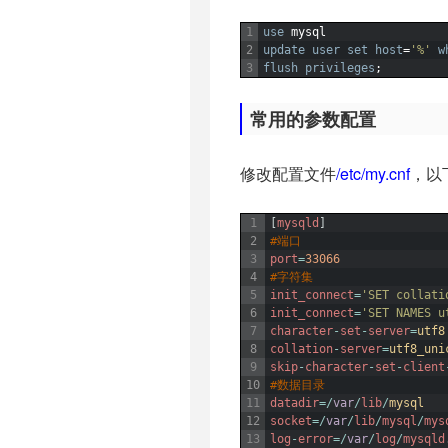
1
use
mysql
2
update
user
set
host
=
'%'
w
3
flush
privileges
;
常用的参数配置
修改配置文件
/etc/my.cnf
，以
1
[
mysqld
]
2
#端口
3
port
=
33066
4
#字符集
5
init_connect
=
'SET collati
6
init_connect
=
'SET NAMES u
7
character
-
set
-
server
=
utf8
8
collation
-
server
=
utf8_uni
9
skip
-
character
-
set
-
client
10
#数据目录
11
datadir
=
/
var
/
lib
/
mysql
12
socket
=
/
var
/
lib
/
mysql
/
mys
13
log
-
error
=
/
var
/
log
/
mysqld