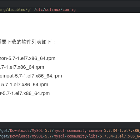
ing/disabled/g'
/
etc
/
selinux
/
config
需要下载的软件列表如下：
on-5.7-1.el7.x86_64.rpm
.7-1.el7.x86_64.rpm
ompat-5.7-1.el7.x86_64.rpm
-5.7-1.el7.x86_64.rpm
-5.7-1.el7.x86_64.rpm
/
get
/
Downloads
/
MySQL
-
5.7
/
mysql
-
community
-
common
-
5.7.34
-
1.el7.x86
/
get
/
Downloads
/
MySQL
-
5.7
/
mysql
-
community
-
libs
-
5.7.34
-
1.el7.x86_6