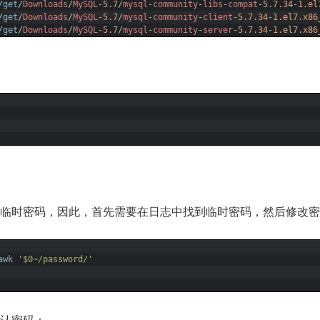
/
get
/
Downloads
/
MySQL
-
5.7
/
mysql
-
community
-
libs
-
compat
-
5.7.34
-
1.el
/
get
/
Downloads
/
MySQL
-
5.7
/
mysql
-
community
-
client
-
5.7.34
-
1.el7.x86
/
get
/
Downloads
/
MySQL
-
5.7
/
mysql
-
community
-
server
-
5.7.34
-
1.el7.x86
登录是临时密码，因此，首先需要在日志中找到临时密码，然后修改
awk
'$0~/password/'
认密码：