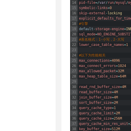
14
pid
-
file
=
/
var
/
run
/
mysql
/
m
15
symbolic
-
links
=
0
16
skip
-
external
-
locking
17
explicit_defaults_for_tim
18
#引擎
19
default
-
storage
-
engine
=
IN
20
sql_mode
=
NO_ENGINE_SUBSTI
21
#表名格式：1-小写，2-大写
22
lower_case_table_names
=
1
23
24
#以下为性能相关
25
max_connections
=
4096
26
max_connect_errors
=
1024
27
max_allowed_packet
=
32M
28
max_heap_table_size
=
64M
29
30
read_rnd_buffer_size
=
4M
31
read_buffer_size
=
4M
32
join_buffer_size
=
4M
33
sort_buffer_size
=
2M
34
query_cache_type
=
1
35
query_cache_limit
=
2M
36
query_cache_size
=
256M
37
query_cache_min_res_unit
=
38
key_buffer_size
=
512M