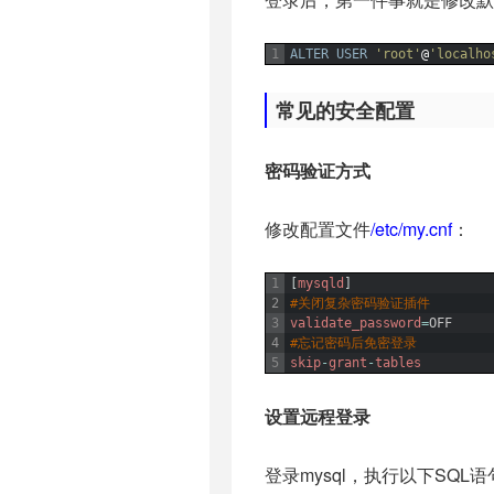
1
ALTER USER
'root'
@
'localho
常见的安全配置
密码验证方式
修改配置文件
/etc/my.cnf
：
1
[
mysqld
]
2
#关闭复杂密码验证插件
3
validate_password
=
OFF
4
#忘记密码后免密登录
5
skip
-
grant
-
tables
设置远程登录
登录mysql，执行以下SQL语