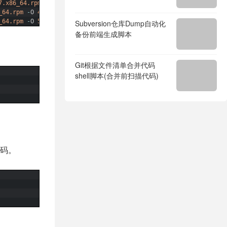
7.x86_64.rpm
-
O
3.mysql
-
community
-
libs
-
compat
-
5.7
-
1.el7.x86_64.r
_64.rpm
-
O
4.mysql
-
community
-
client
-
5.7
-
1.el7.x86_64.rpm
_64.rpm
-
O
5.mysql
-
community
-
server
-
5.7
-
1.el7.x86_64.rpm
Subversion仓库Dump自动化
备份前端生成脚本
Git根据文件清单合并代码
shell脚本(合并前扫描代码)
密码。