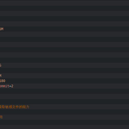
6M
G
M
180
ommit
=
2
器读取敏感文件的能力
用