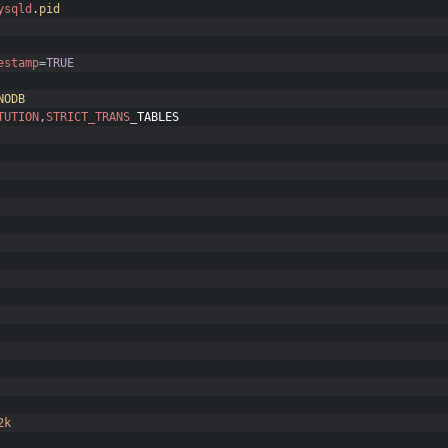
ysqld
.
pid
estamp
=
TRUE
NODB
TUTION
,
STRICT_TRANS
_
TABLES
2k