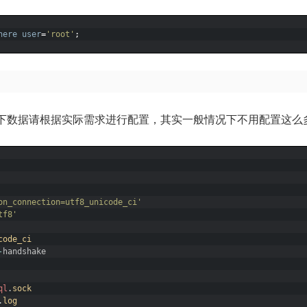
here
user
=
'root'
;
下数据请根据实际需求进行配置，其实一般情况下不用配置这么
on_connection=utf8_unicode_ci'
tf8'
code_ci
-
handshake
ql
.
sock
.
log