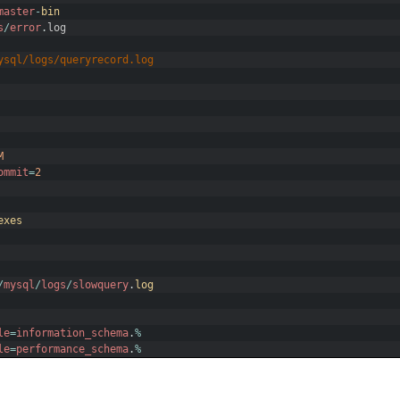
master
-
bin
s
/
error
.
log
ysql/logs/queryrecord.log
M
ommit
=
2
exes
/
mysql
/
logs
/
slowquery
.
log
le
=
information_schema
.
%
le
=
performance_schema
.
%