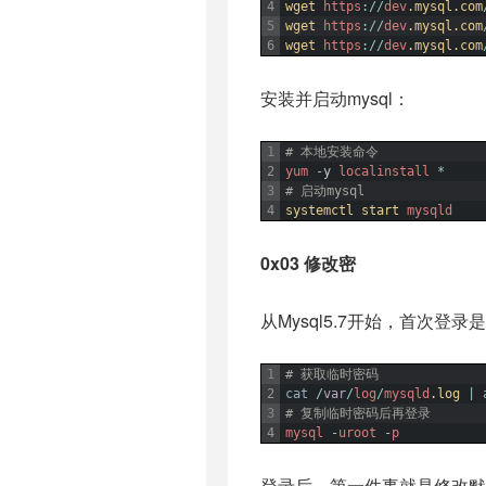
4
wget 
https
:
/
/
dev
.mysql
.com
5
wget 
https
:
/
/
dev
.mysql
.com
6
wget 
https
:
/
/
dev
.mysql
.com
安装并启动mysql：
1
# 本地安装命令
2
yum
-
y
localinstall
*
3
# 启动mysql
4
systemctl 
start 
mysqld
0x03 修改密
从Mysql5.7开始，首次
1
# 获取临时密码
2
cat
/
var
/
log
/
mysqld
.log
|
3
# 复制临时密码后再登录
4
mysql
-
uroot
-
p
登录后，第一件事就是修改默