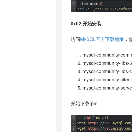
5
setenforce
0
6
sed
-
i
'/^SELINUX/s/enforc
0x02 开始安装
访问
MySQL官方下载地址
，
mysql-community-comm
mysql-community-libs-5
mysql-community-libs-c
mysql-community-client
mysql-community-server
开始下载rpm：
1
cd
/
opt
/
install
2
wget 
https
:
/
/
dev
.mysql
.com
3
wget 
https
:
/
/
dev
.mysql
.com