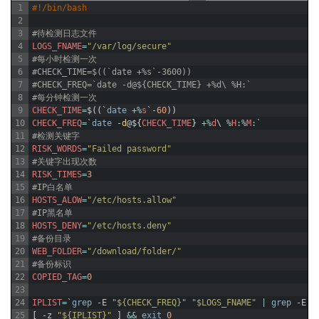
1
#!/bin/bash
2
3
#待检测日志文件
4
LOGS_FNAME
=
"/var/log/secure"
5
#每小时检测一次
6
#CHECK_TIME=$((`date +%s`-3600))
7
#CHECK_FREQ=`date -d@${CHECK_TIME} +%d\ %H:`
8
#每分钟检测一次
9
CHECK_TIME
=
$
(
(
`
date
+
%
s
`
-
60
)
)
10
CHECK_FREQ
=
`
date
-
d
@
$
{
CHECK_TIME
}
+
%
d
\
%
H
:
%
M
:
`
11
#检测关键字
12
RISK_WORDS
=
"Failed password"
13
#关键字出现次数
14
RISK_TIMES
=
3
15
#IP白名单
16
HOSTS_ALOW
=
"/etc/hosts.allow"
17
#IP黑名单
18
HOSTS_DENY
=
"/etc/hosts.deny"
19
#备份目录
20
WEB_FOLDER
=
"/download/folder/"
21
#备份标识
22
COPIED_TAG
=
0
23
24
IPLIST
=
`
grep
-
E
"${CHECK_FREQ}"
"$LOGS_FNAME"
|
grep
-
E
"
25
[
-
z
"${IPLIST}"
]
&&
exit
0