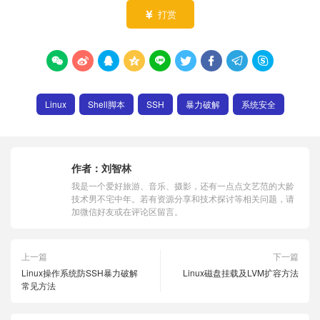
打赏










Linux
Shell脚本
SSH
暴力破解
系统安全
作者：
刘智林
我是一个爱好旅游、音乐、摄影，还有一点点文艺范的大龄
技术男不宅中年。若有资源分享和技术探讨等相关问题，请
加微信好友或在评论区留言。
上一篇
下一篇
Linux操作系统防SSH暴力破解
Linux磁盘挂载及LVM扩容方法
常见方法