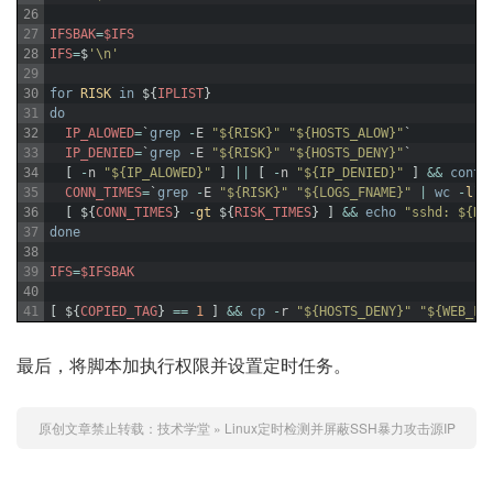
26
27
IFSBAK
=
$IFS
28
IFS
=
$
'\n'
29
30
for
RISK
in
$
{
IPLIST
}
31
do
32
IP_ALOWED
=
`
grep
-
E
"${RISK}"
"${HOSTS_ALOW}"
`
33
IP_DENIED
=
`
grep
-
E
"${RISK}"
"${HOSTS_DENY}"
`
34
[
-
n
"${IP_ALOWED}"
]
||
[
-
n
"${IP_DENIED}"
]
&&
conti
35
CONN_TIMES
=
`
grep
-
E
"${RISK}"
"${LOGS_FNAME}"
|
wc
-
l
`
36
[
$
{
CONN_TIMES
}
-
gt
$
{
RISK_TIMES
}
]
&&
echo
"sshd: ${RI
37
done
38
39
IFS
=
$IFSBAK
40
41
[
$
{
COPIED_TAG
}
==
1
]
&&
cp
-
r
"${HOSTS_DENY}"
"${WEB_FO
最后，将脚本加执行权限并设置定时任务。
原创文章禁止转载：
技术学堂
»
Linux定时检测并屏蔽SSH暴力攻击源IP