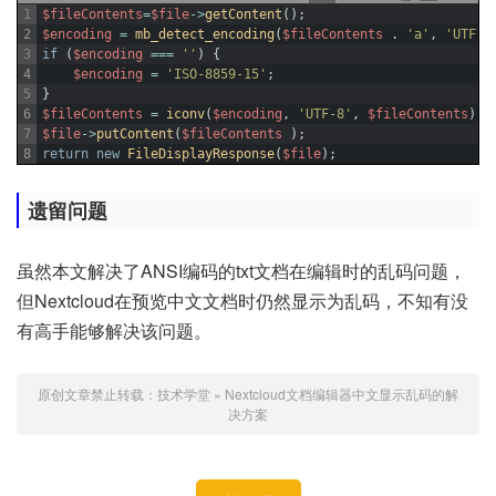
1
$fileContents
=
$file
->
getContent
(
)
;
2
$encoding
=
mb_detect_encoding
(
$fileContents
.
'a'
,
'UTF-8
3
if
(
$encoding
===
''
)
{
4
$encoding
=
'ISO-8859-15'
;
5
}
6
$fileContents
=
iconv
(
$encoding
,
'UTF-8'
,
$fileContents
)
;
7
$file
->
putContent
(
$fileContents
)
;
8
return
new
FileDisplayResponse
(
$file
)
;
遗留问题
虽然本文解决了ANSI编码的txt文档在编辑时的乱码问题，
但Nextcloud在预览中文文档时仍然显示为乱码，不知有没
有高手能够解决该问题。
原创文章禁止转载：
技术学堂
»
Nextcloud文档编辑器中文显示乱码的解
决方案