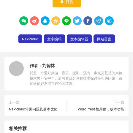
打赏










Nextcloud
文字编码
文本编辑器
网站语言
作者：
刘智林
我是一个爱好旅游、音乐、摄影，还有一点点文艺范的大龄
技术男不宅中年。若有资源分享和技术探讨等相关问题，请
加微信好友或在评论区留言。
上一篇
下一篇
Nextcloud常见问题及基本优化
WordPress禁用修订版本功能
相关推荐