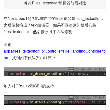
修改Files_texteditor编辑器前后对比
在Nextcloud16(含)以前自带的txt编辑器是files_texteditor，
之后便替换成了text编辑器，如果不喜欢则卸载后安装
files_texteditor，然后按照以下方法修改。
编辑
apps/files_texteditor/lib/Controller/FileHandlingController.p
hp
，找到如下代码(约101行)：
PHP
1
$encoding
=
mb_detect_encoding
(
$fileContents
.
'a'
,
'UTF-8
加入对GB2312和GBK的支持：
PHP
1
$encoding
=
mb_detect_encoding
(
$fileContents
.
'a'
,
'UTF-8