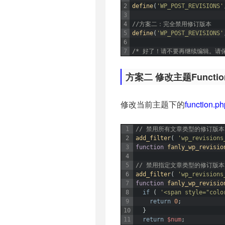
2
define
(
'WP_POST_REVISIONS'
3
4
//方案二：完全禁用修订版本
5
define
(
'WP_POST_REVISIONS'
6
7
/* 好了！请不要再继续编辑。请
方案二 修改主题Functi
修改当前主题下的
function.ph
1
// 禁用所有文章类型的修订版本
2
add_filter
(
'wp_revisions
3
function
fanly_wp_revisio
4
5
// 禁用指定文章类型的修订版本，如：
6
add_filter
(
'wp_revisions
7
function
fanly_wp_revisio
8
if
(
'<span style="colo
9
return
0
;
10
}
11
return
$num
;