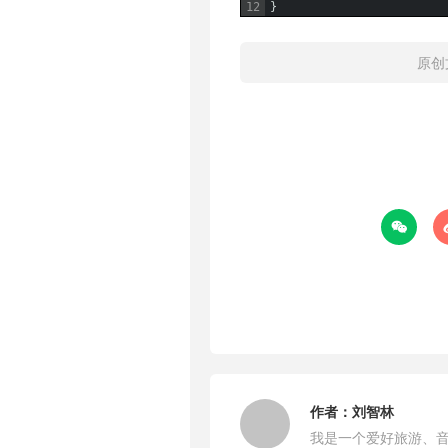
12
}
原创

作者：
刘智林
我是一个爱好旅游、