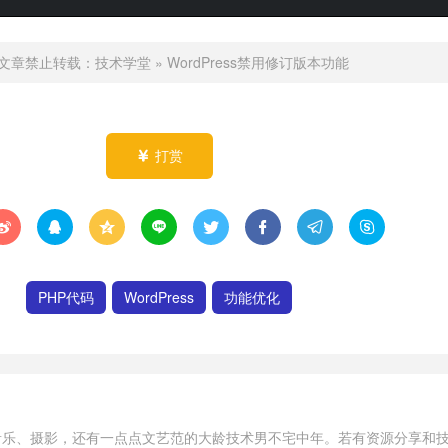
文章禁止转载：
技术学堂
»
WordPress禁用修订版本功能
打赏









PHP代码
WordPress
功能优化
音乐、摄影，还有一点点文艺范的大龄技术男不宅中年。若有资源分享和