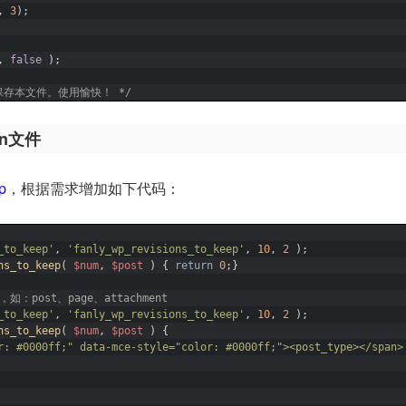
,
3
)
;
,
false
)
;
保存本文件。使用愉快！ */
on文件
p
，根据需求增加如下代码：
_to_keep'
,
'fanly_wp_revisions_to_keep'
,
10
,
2
)
;
ns_to_keep
(
$num
,
$post
)
{
return
0
;
}
post、page、attachment
_to_keep'
,
'fanly_wp_revisions_to_keep'
,
10
,
2
)
;
ns_to_keep
(
$num
,
$post
)
{
r: #0000ff;" data-mce-style="color: #0000ff;"><post_type></span>