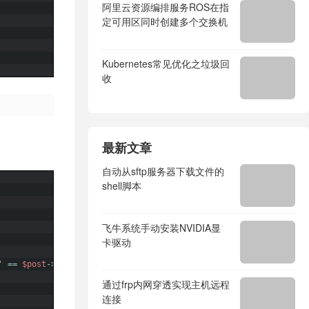
阿里云资源编排服务ROS在指
定可用区同时创建多个交换机
Kubernetes常见优化之垃圾回
收
最新文章
自动从sftp服务器下载文件的
shell脚本
飞牛系统手动安装NVIDIA显
卡驱动
'
==
$post
->
post_type
)
{
//将蓝色部分改为需要禁用修订版本的文章类型名
通过frp内网穿透实现主机远程
连接