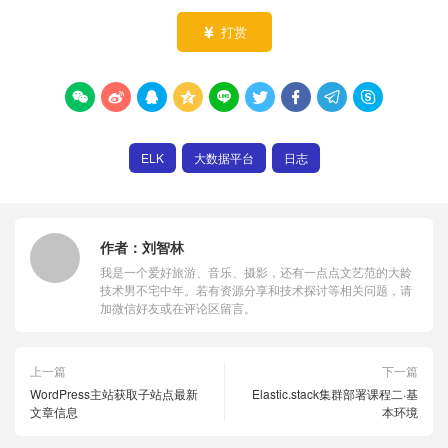
打赏










ELK
大数据平台
日志
作者：
刘智林
我是一个爱好旅游、音乐、摄影，还有一点点文艺范的大龄
技术男不宅中年。若有资源分享和技术探讨等相关问题，请
加微信好友或在评论区留言。
上一篇
下一篇
WordPress主站获取子站点最新
Elastic.stack集群部署课程二·基
文章信息
本环境