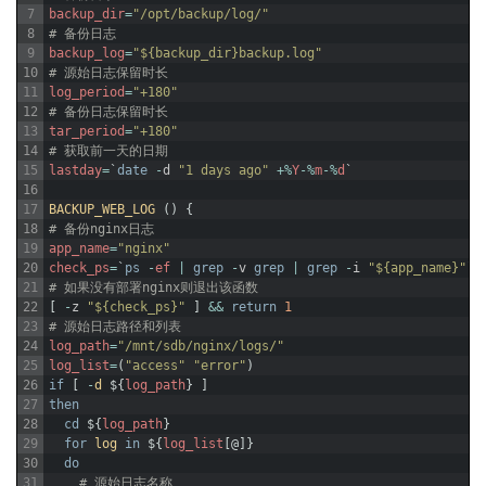
7
backup_dir
=
"/opt/backup/log/"
8
# 备份日志
9
backup_log
=
"${backup_dir}backup.log"
10
# 源始日志保留时长
11
log_period
=
"+180"
12
# 备份日志保留时长
13
tar_period
=
"+180"
14
# 获取前一天的日期
15
lastday
=
`
date
-
d
"1 days ago"
+
%
Y
-
%
m
-
%
d
`
16
17
BACKUP_WEB_LOG
(
)
{
18
# 备份nginx日志
19
app_name
=
"nginx"
20
check_ps
=
`
ps
-
ef
|
grep
-
v
grep
|
grep
-
i
"${app_name}"
`
21
# 如果没有部署nginx则退出该函数
22
[
-
z
"${check_ps}"
]
&&
return
1
23
# 源始日志路径和列表
24
log_path
=
"/mnt/sdb/nginx/logs/"
25
log_list
=
(
"access"
"error"
)
26
if
[
-
d
$
{
log_path
}
]
27
then
28
cd
$
{
log_path
}
29
for
log
in
$
{
log_list
[
@
]
}
30
do
31
# 源始日志名称