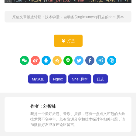
81
find
.
-
mtime
$
{
tar_period
}
-
name
*
.tar
.gz
-
exec
rm
-
f
{
}
原创文章禁止转载：
技术学堂
»
自动备份nginx/mysql日志的shell脚本
打赏










MySQL
Nginx
Shell脚本
日志
作者：
刘智林
我是一个爱好旅游、音乐、摄影，还有一点点文艺范的大龄
技术男不宅中年。若有资源分享和技术探讨等相关问题，请
加微信好友或在评论区留言。