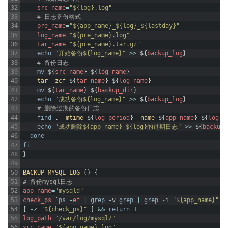
32
src_name
=
"${log}.log"
33
# 日志备份格式
34
pre_name
=
"${app_name}_${log}_${lastday}"
35
log_name
=
"${pre_name}.log"
36
tar_name
=
"${pre_name}.tar.gz"
37
echo
"开始备份${log_name}"
>>
$
{
backup_log
}
38
# 备份日志
39
mv
$
{
src_name
}
$
{
log_name
}
40
tar
-
zcf
$
{
tar_name
}
$
{
log_name
}
41
mv
$
{
tar_name
}
$
{
backup_dir
}
42
echo
"成功备份${log_name}"
>>
$
{
backup_log
}
43
# 删除过期的备份日志
44
find
.
-
mtime
$
{
log_period
}
-
name
$
{
app_name
}
_
$
{
log
}
_
45
echo
"成功删除${app_name}_${log}的过期日志"
>>
$
{
backup_
46
done
47
fi
48
}
49
50
BACKUP_MYSQL_LOG
(
)
{
51
# 备份mysql日志
52
app_name
=
"mysqld"
53
check_ps
=
`
ps
-
ef
|
grep
-
v
grep
|
grep
-
i
"${app_name}"
`
54
[
-
z
"${check_ps}"
]
&&
return
1
55
log_path
=
"/var/log/mysql/"
56
src_name
=
"${app_name}.log"