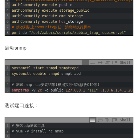
3
authCommunity 
execute 
public
4
authCommunity 
execute 
storage_public
5
authCommunity 
execute 
emc_storage
6
authCommunity 
execute 
hds
_
storage
7
# 接收到以上community的任一消息时执行脚本
8
perl 
do
"/opt/zabbix/scripts/zabbix_trap_receiver.pl"
启动snmp：
Shell
1
systemctl 
start 
snmpd 
snmptrapd
2
systemctl 
ebable 
snmpd 
snmptrapd
3
4
# 测试snmptrap安装结果(根据实际情况修改OID等)
5
snmptrap
-
v
2c
-
c
public
127.0.0.1
"111"
.
1.3.6.1.4.1.2021
测试端口连接：
Shell
1
# 安装udp测试工具
2
# yum -y install nc nmap
3