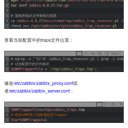
2
wget 
https
:
/
/
cdn
.zabbix
.com
/
zabbix
/
sources
/
stable
/
4.0
/
zabb
3
tar 
zxvf 
zabbix
-
4.0.27.tar.gz
4
5
# 复制并给pl文件财执行权限
6
cp
zabbix
-
4.0.27
/
misc
/
snmptrap
/
zabbix_trap_receiver
.pl
/
op
7
chmod
a
+
x
/
opt
/
zabbix
/
scripts
/
zabbix_trap_receiver
.pl
查看当前配置中的traps文件位置：
Shell
1
# egrep -v "^$|^#" zabbix_trap_receiver.pl | grep -i snmpt
2
# 记住配置中的文件路径
3
$SNMPTrapperFile
=
'/tmp/zabbix_traps.tmp'
;
修改
/etc/zabbix/zabbix_proxy.conf
或
者
/etc/zabbix/zabbix_server.conf
：
1
SNMPTrapperFile
=
/
tmp
/
zabbix_traps
.
tmp
2
# 根据SNMP客户端数量配置Trapper
3
StartSNMPTrapper
=
1