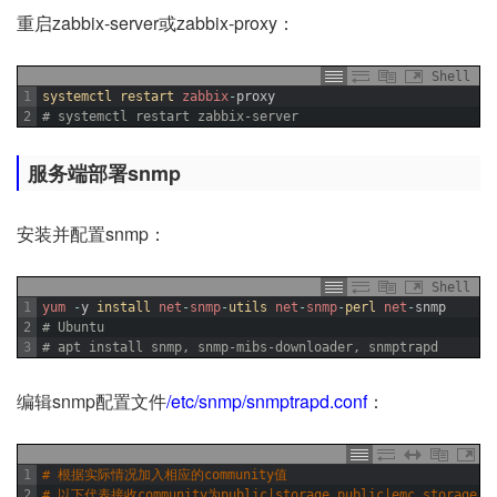
重启zabbix-server或zabbix-proxy：
Shell
1
systemctl 
restart 
zabbix
-
proxy
2
# systemctl restart zabbix-server
服务端部署snmp
安装并配置snmp：
Shell
1
yum
-
y
install 
net
-
snmp
-
utils 
net
-
snmp
-
perl 
net
-
snmp
2
# Ubuntu
3
# apt install snmp, snmp-mibs-downloader, snmptrapd
编辑snmp配置文件
/etc/snmp/snmptrapd.conf
：
1
# 根据实际情况加入相应的community值
2
# 以下代表接收community为public|storage_public|emc_storage|h