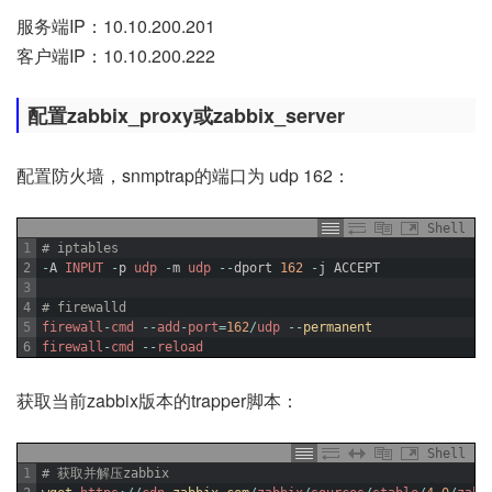
服务端IP：10.10.200.201
客户端IP：10.10.200.222
配置zabbix_proxy或zabbix_server
配置防火墙，snmptrap的端口为 udp 162：
Shell
1
# iptables
2
-
A
INPUT
-
p
udp
-
m
udp
--
dport
162
-
j
ACCEPT
3
4
# firewalld
5
firewall
-
cmd
--
add
-
port
=
162
/
udp
--
permanent
6
firewall
-
cmd
--
reload
获取当前zabbix版本的trapper脚本：
Shell
1
# 获取并解压zabbix