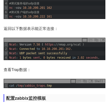
4
#测试服务端的udp连接
5
nc
-
vzu
10.10.200.201
162
6
#测试客户端的udp连接
7
nc
-
vzu
10.10.200.222
161
返回以下数据表示能正常连接：
1
Ncat
:
Version
7.50
(
https
:
//nmap.org/ncat )
2
Ncat
:
Connected 
to
10.10.200.201
:
162.
3
Ncat
:
UDP 
packet 
sent 
successfully
4
Ncat
:
1
bytes 
sent
,
0
bytes 
received 
in
2.02
seconds
.
查看Trap数据：
Shell
1
cat
/
tmp
/
zabbix_traps
.tmp
配置zabbix监控模板