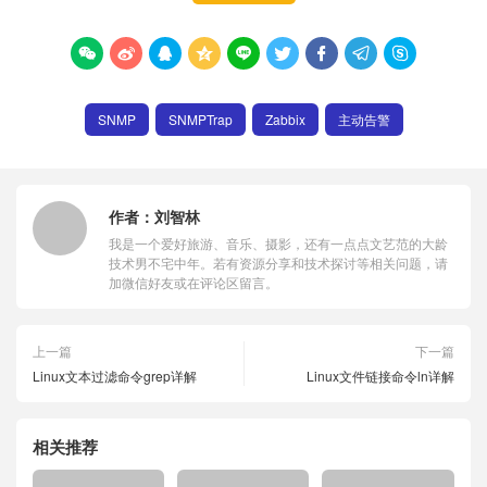









SNMP
SNMPTrap
Zabbix
主动告警
作者：
刘智林
我是一个爱好旅游、音乐、摄影，还有一点点文艺范的大龄
技术男不宅中年。若有资源分享和技术探讨等相关问题，请
加微信好友或在评论区留言。
上一篇
下一篇
Linux文本过滤命令grep详解
Linux文件链接命令ln详解
相关推荐