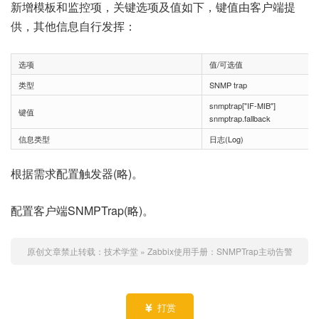
新增模板和监控项，关键选项及值如下，键值由客户端提
供，其他信息自行发挥：
选项
值/可选值
类型
SNMP trap
snmptrap["IF-MIB"]
键值
snmptrap.fallback
信息类型
日志(Log)
根据需求配置触发器(略)。
配置客户端SNMPTrap(略)。
原创文章禁止转载：
技术学堂
»
Zabbix使用手册：SNMPTrap主动告警
打赏
