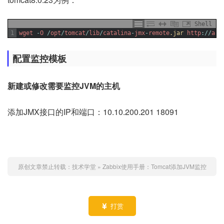
Shell
1
wget
-
O
/
opt
/
tomcat
/
lib
/
catalina
-
jmx
-
remote
.jar
http
:
/
/
arc
配置监控模板
新建或修改需要监控JVM的主机
添加JMX接口的IP和端口：10.10.200.201 18091
原创文章禁止转载：
技术学堂
»
Zabbix使用手册：Tomcat添加JVM监控
打赏
