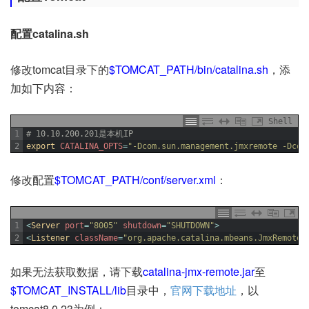
配置catalina.sh
修改tomcat目录下的
$TOMCAT_PATH/bin/catalina.sh
，添
加如下内容：
Shell
1
# 10.10.200.201是本机IP
2
export 
CATALINA_OPTS
=
"-Dcom.sun.management.jmxremote -Dcom
修改配置
$TOMCAT_PATH/conf/server.xml
：
1
<
Server 
port
=
"8005"
shutdown
=
"SHUTDOWN"
>
2
<
Listener 
className
=
"org.apache.catalina.mbeans.JmxRemoteL
如果无法获取数据，请下载
catalina-jmx-remote.jar
至
$TOMCAT_INSTALL/lib
目录中，
官网下载地址
，以
tomcat8.0.23为例：