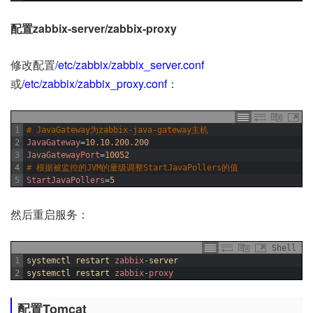
配置zabbix-server/zabbix-proxy
修改配置
/etc/zabbix/zabbix_server.conf
或
/etc/zabbix/zabbix_proxy.conf
：
1
# JavaGateway为zabbix-java-gateway主机
2
JavaGateway
=
10.10.200.200
3
JavaGatewayPort
=
10052
4
# 根据被监控的JVM的量级调整StartJavaPollers的值
5
StartJavaPollers
=
5
然后重启服务：
Shell
1
systemctl 
restart 
zabbix
-
server
2
systemctl 
restart 
zabbix
-
proxy
配置Tomcat