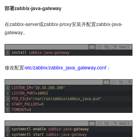
部署zabbix-java-gateway
在zabbix-server或zabbix-proxy安装并配置zabbix-java-
gateway。
Shell
1
install 
zabbix
-
java
-
gateway
修改配置
/etc/zabbix/zabbix_java_gateway.conf
：
1
LISTEN_IP
=
"10.10.200.200"
2
LISTEN_PORT
=
10052
3
PID_FILE
=
"/var/run/zabbix/zabbix_java.pid"
4
START_POLLERS
=
5
5
TIMEOUT
=
3
Shell
1
systemctl 
enable 
zabbix
-
java
-
gateway
2
systemctl 
start 
zabbix
-
java
-
gateway