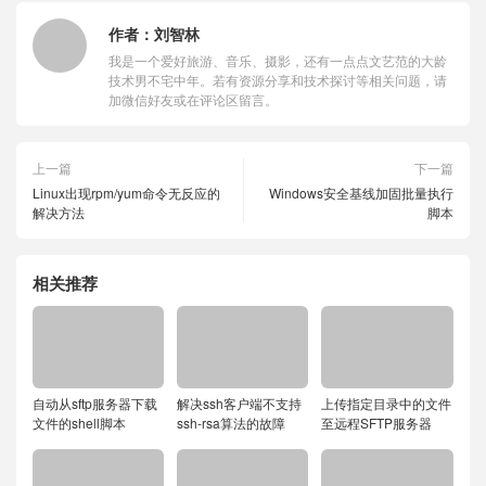
作者：
刘智林
我是一个爱好旅游、音乐、摄影，还有一点点文艺范的大龄
技术男不宅中年。若有资源分享和技术探讨等相关问题，请
加微信好友或在评论区留言。
上一篇
下一篇
Linux出现rpm/yum命令无反应的
Windows安全基线加固批量执行
解决方法
脚本
相关推荐
自动从sftp服务器下载
解决ssh客户端不支持
上传指定目录中的文件
文件的shell脚本
ssh-rsa算法的故障
至远程SFTP服务器