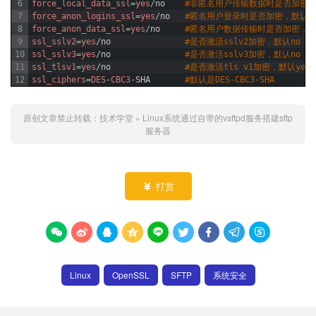
6
force_local_data_ssl
=
yes
/
no
#非匿名用户传输数据时是否加密，
7
force_anon_logins_ssl
=
yes
/
no
#匿名用户登录时是否加密，默认为
8
force_anon_data_ssl
=
yes
/
no
#匿名用户数据传输时是否加密，默
9
ssl_sslv2
=
yes
/
no
#是否激活sslv2加密，默认no
10
ssl_sslv3
=
yes
/
no
#是否激活sslv3加密，默认no
11
ssl_tlsv1
=
yes
/
no
#是否激活tls v1加密，默认yes
12
ssl_ciphers
=
DES
-
CBC3
-
SHA
#默认是DES-CBC3-SHA
原创文章禁止转载：
技术学堂
»
Linux系统通过自带的vsftpd服务搭建sftp
服务器
打赏










Linux
OpenSSL
SFTP
系统安全