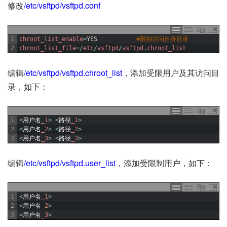
修改
/etc/vsftpd/vsftpd.conf
1
chroot_list_enable
=
YES
#限制访问自身目录
2
chroot_list_file
=
/
etc
/
vsftpd
/
vsftpd
.
chroot_list
编辑
/etc/vsftpd/vsftpd.chroot_list
，添加受限用户及其访问目
录，如下：
1
<
用户名
_1
>
<
路径
_1
>
2
<
用户名
_2
>
<
路径
_2
>
3
<
用户名
_3
>
<
路径
_3
>
编辑
/etc/vsftpd/vsftpd.user_list
，添加受限制用户，如下：
1
<
用户名
_1
>
2
<
用户名
_2
>
3
<
用户名
_3
>