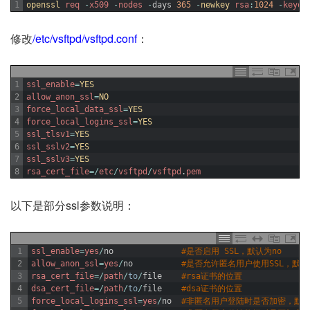
1
openssl 
req
-
x509
-
nodes
-
days
365
-
newkey 
rsa
:
1024
-
keyou
修改
/etc/vsftpd/vsftpd.conf
：
1
ssl_enable
=
YES
2
allow_anon_ssl
=
NO
3
force_local_data_ssl
=
YES
4
force_local_logins_ssl
=
YES
5
ssl_tlsv1
=
YES
6
ssl_sslv2
=
YES
7
ssl_sslv3
=
YES
8
rsa_cert_file
=
/
etc
/
vsftpd
/
vsftpd
.
pem
以下是部分ssl参数说明：
1
ssl_enable
=
yes
/
no
#是否启用 SSL，默认为no
2
allow_anon_ssl
=
yes
/
no
#是否允许匿名用户使用SSL，默认
3
rsa_cert_file
=
/
path
/
to
/
file
#rsa证书的位置
4
dsa_cert_file
=
/
path
/
to
/
file
#dsa证书的位置
5
force_local_logins_ssl
=
yes
/
no
#非匿名用户登陆时是否加密，默认