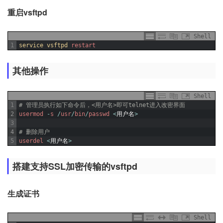
重启vsftpd
Shell
1
service 
vsftpd 
restart
其他操作
Shell
1
# 管理员执行如下命令后，<用户名>即可telnet进入改密界面
2
usermod
-
s
/
usr
/
bin
/
passwd
<
用户名
>
3
4
# 删除用户
5
userdel
<
用户名
>
搭建支持SSL加密传输的vsftpd
生成证书
Shell