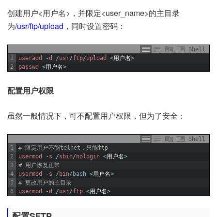
创建用户<用户名>，并限定<user_name>的主目录
为
/usr/ftp/upload
，同时设置密码：
Shell
1
useradd
-
d
/
usr
/
ftp
/
upload
<
用户名
>
2
passwd
<
用户名
>
配置用户权限
虽然一般情况下，可不配置用户权限，但为了安全：
Shell
1
# 限定用户不能telnet，只能ftp
2
usermod
-
s
/
sbin
/
nologin
<
用户名
>
3
# 用户恢复正常
4
usermod
-
s
/
bin
/
bash
<
用户名
>
5
# 更改用户的主目录
6
usermod
-
d
/
usr
/
ftp
<
用户名
>
配置SFTP