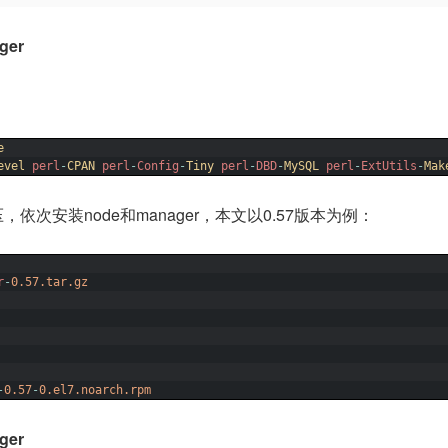
ger
e
evel 
perl
-
CPAN 
perl
-
Config
-
Tiny 
perl
-
DBD
-
MySQL 
perl
-
ExtUtils
-
Mak
，依次安装node和manager，本文以0.57版本为例：
r
-
0.57.tar.gz
-
0.57
-
0.el7.noarch.rpm
ger