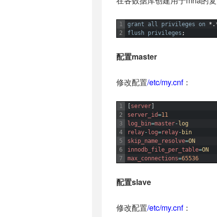
在各数据库创建用于mha的
1
grant
all
privileges
on
*.
2
flush
privileges
;
配置master
修改配置
/etc/my.cnf
：
1
[
server
]
2
server_id
=
11
3
log_bin
=
master
-
log
4
relay
-
log
=
relay
-
bin
5
skip_name_resolve
=
ON
6
innodb_file_per_table
=
ON
7
max_connections
=
65536
配置slave
修改配置
/etc/my.cnf
：