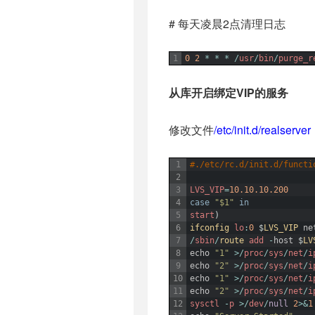
# 每天凌晨2点清理日志
1
0
2
*
*
*
/
usr
/
bin
/
purge_r
从库开启绑定VIP的服务
修改文件
/etc/init.d/realserver
1
#./etc/rc.d/init.d/functi
2
3
LVS_VIP
=
10.10.10.200
4
case
"$1"
in
5
start
)
6
ifconfig 
lo
:
0
$
LVS_VIP 
ne
7
/
sbin
/
route 
add
-
host
$
LV
8
echo
"1"
>
/
proc
/
sys
/
net
/
i
9
echo
"2"
>
/
proc
/
sys
/
net
/
i
10
echo
"1"
>
/
proc
/
sys
/
net
/
i
11
echo
"2"
>
/
proc
/
sys
/
net
/
i
12
sysctl
-
p
>
/
dev
/
null
2
>
&
1