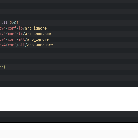
null
2
>
&
1
pv4
/
conf
/
lo
/
arp_ignore
pv4
/
conf
/
lo
/
arp_announce
pv4
/
conf
/
all
/
arp_ignore
pv4
/
conf
/
all
/
arp_announce
op}"