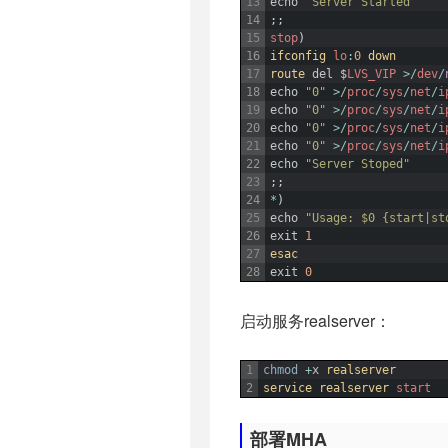
13
echo
"Server Started"
14
;
;
15
stop
)
16
ifconfig 
lo
:
0
down
17
route 
del
$
LVS_VIP
>
/
dev
/
18
echo
"0"
>
/
proc
/
sys
/
net
/
i
19
echo
"0"
>
/
proc
/
sys
/
net
/
i
20
echo
"0"
>
/
proc
/
sys
/
net
/
i
21
echo
"0"
>
/
proc
/
sys
/
net
/
i
22
echo
"Server Stoped"
23
;
;
24
*
)
25
echo
"Usage: $0 {start|st
26
exit
1
27
esac
28
exit
0
启动服务realserver：
1
chmod
+
x
realserver
2
service 
realserver 
start
部署MHA