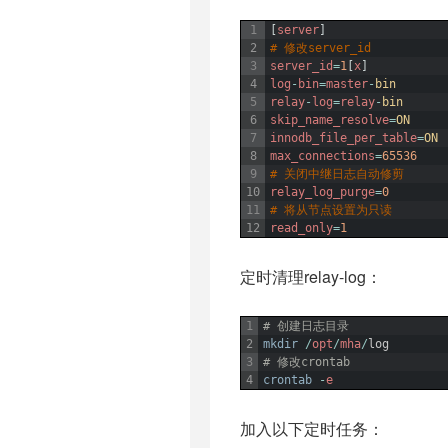
1
[
server
]
2
# 修改server_id
3
server_id
=
1
[
x
]
4
log
-
bin
=
master
-
bin
5
relay
-
log
=
relay
-
bin
6
skip_name_resolve
=
ON
7
innodb_file_per_table
=
ON
8
max_connections
=
65536
9
# 关闭中继日志自动修剪
10
relay_log_purge
=
0
11
# 将从节点设置为只读
12
read_only
=
1
定时清理relay-log：
1
# 创建日志目录
2
mkdir
/
opt
/
mha
/
log
3
# 修改crontab
4
crontab
-
e
加入以下定时任务：