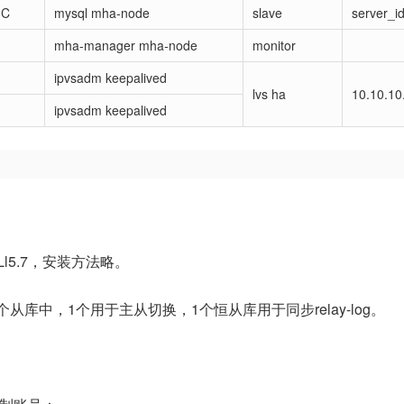
-C
mysql mha-node
slave
server_i
mha-manager mha-node
monitor
ipvsadm keepalived
lvs ha
10.10.10
ipvsadm keepalived
l5.7，安装方法略。
从库中，1个用于主从切换，1个恒从库用于同步relay-log。