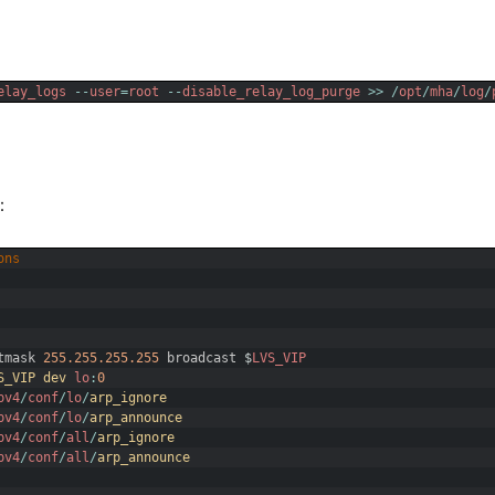
elay_logs
--
user
=
root
--
disable_relay_log_purge
>>
/
opt
/
mha
/
log
/
：
ons
tmask
255.255.255.255
broadcast
$
LVS_VIP
S_VIP 
dev 
lo
:
0
pv4
/
conf
/
lo
/
arp_ignore
pv4
/
conf
/
lo
/
arp_announce
pv4
/
conf
/
all
/
arp_ignore
pv4
/
conf
/
all
/
arp_announce