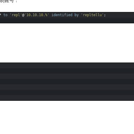
复制账号：
*
to
'repl'
@
'10.10.10.%'
identified by
'repltellu'
;