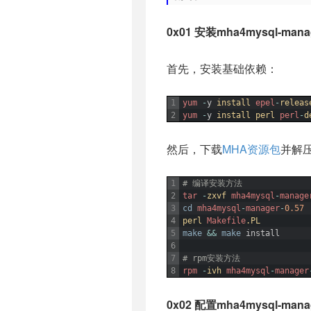
0x01 安装mha4mysql-mana
首先，安装基础依赖：
1
yum
-
y
install 
epel
-
releas
2
yum
-
y
install 
perl 
perl
-
d
然后，下载
MHA资源包
并解压
1
# 编译安装方法
2
tar
-
zxvf 
mha4mysql
-
manage
3
cd
mha4mysql
-
manager
-
0.57
4
perl 
Makefile
.PL
5
make
&&
make
install
6
7
# rpm安装方法
8
rpm
-
ivh 
mha4mysql
-
manager
0x02 配置mha4mysql-mana